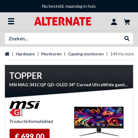
Nu besteld, maandag in huis
Zoeken
Websh
Startpagina
Hardware
Monitoren
Gaming monitoren
144 Hz monit
TOPPER
MSI MAG 341CQP QD-OLED 34" Curved UltraWide gaming monitor
Product­informatieblad
€ 699,00