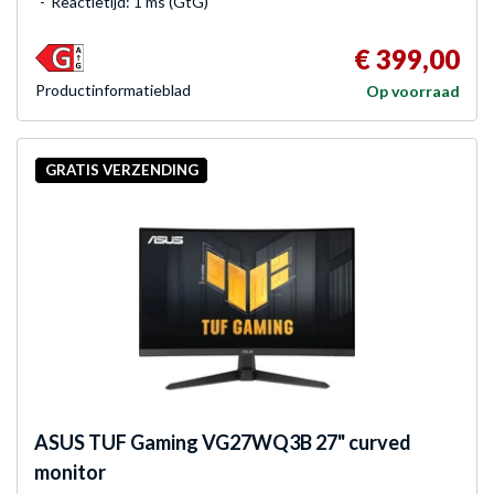
Reactietijd: 1 ms (GtG)
€ 399,00
Product­informatieblad
Op voorraad
GRATIS VERZENDING
ASUS
TUF Gaming VG27WQ3B 27" curved
monitor