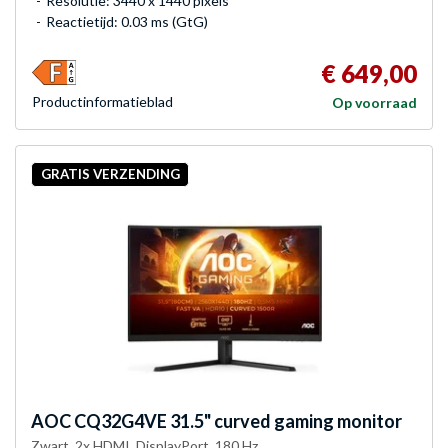
Resolutie: 3440 x 1440 pixels
Reactietijd: 0.03 ms (GtG)
€ 649,00
Product­informatieblad
Op voorraad
GRATIS VERZENDING
AOC
CQ32G4VE 31.5" curved gaming monitor
Zwart, 2x HDMI, DisplayPort, 180 Hz