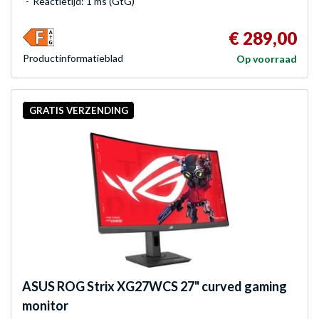
Reactietijd: 1 ms (GtG)
€ 289,00
Product­informatieblad
Op voorraad
GRATIS VERZENDING
ASUS
ROG Strix XG27WCS 27" curved gaming
monitor