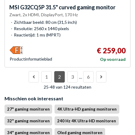
MSI
G32CQ5P 31.5" curved gaming monitor
Zwart, 2x HDMI, DisplayPort, 170 Hz
Zichtbaar beeld: 80 cm (31,5 inch)
Resolutie: 2560 x 1440 pixels
Reactietijd: 1 ms (MPRT)
€ 259,00
Product­informatieblad
Op voorraad
1
2
3
6
…
25-48 van 124 resultaten
Misschien ook interessant
27" gaming monitoren
4K Ultra-HD gaming monitoren
32" gaming monitoren
240 Hz 4K Ultra-HD monitoren
34" gaming monitoren
Oled gaming monitoren