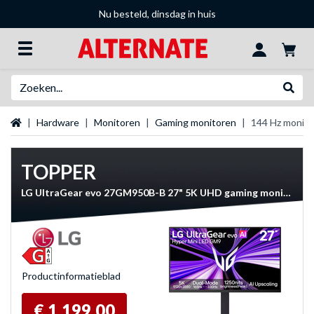
Nu besteld, dinsdag in huis
Zoeken
Websh
Startpagina
Hardware
Monitoren
Gaming monitoren
144 Hz monit
TOPPER
LG UltraGear evo 27GM950B-B 27" 5K UHD gaming monitor
Product­informatieblad
€ 1.199,00