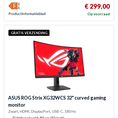
€ 299,00
Product­informatieblad
Op voorraad
GRATIS VERZENDING
ASUS
ROG Strix XG32WCS 32" curved gaming
monitor
Zwart, HDMI, DisplayPort, USB-C, 180 Hz
Zichtbaar beeld: 80 cm (32 inch)