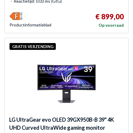
Reactietijd: 0.03 ms (GtG)
€ 899,00
Product­informatieblad
Op voorraad
GRATIS VERZENDING
LG
UltraGear evo OLED 39GX950B-B 39" 4K
UHD Curved UltraWide gaming monitor