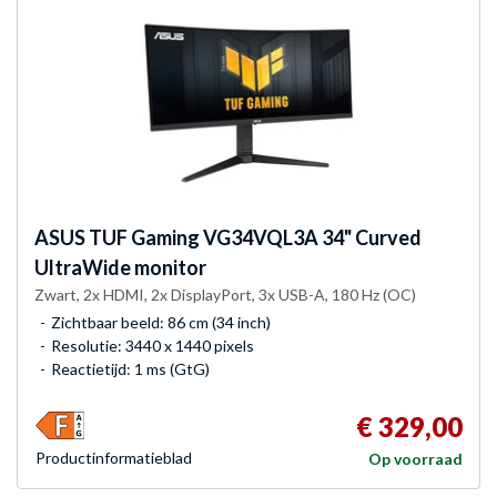
ASUS
TUF Gaming VG34VQL3A 34" Curved
UltraWide monitor
Zwart, 2x HDMI, 2x DisplayPort, 3x USB-A, 180 Hz (OC)
Zichtbaar beeld: 86 cm (34 inch)
Resolutie: 3440 x 1440 pixels
Reactietijd: 1 ms (GtG)
€ 329,00
Product­informatieblad
Op voorraad