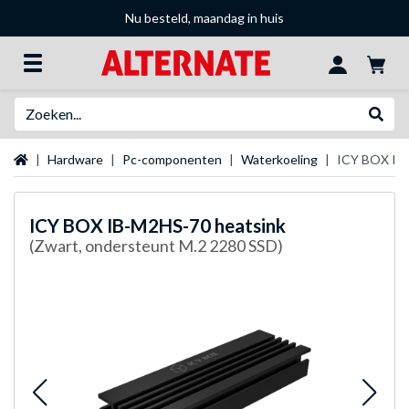
Nu besteld, maandag in huis
Zoeken
Websh
Startpagina
Hardware
Pc-componenten
Waterkoeling
ICY BOX IB
ICY BOX
IB-M2HS-70 heatsink
(Zwart, ondersteunt M.2 2280 SSD)