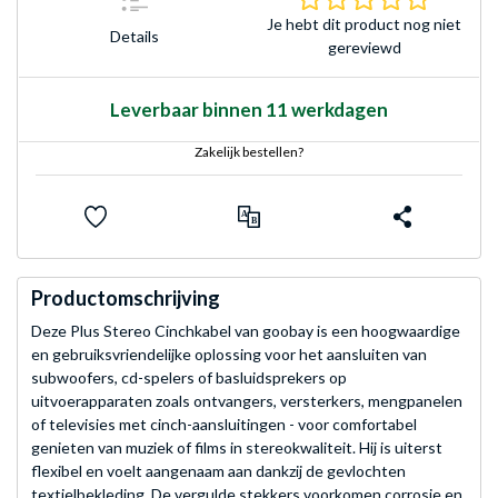
Je hebt dit product nog niet
Details
gereviewd
Leverbaar binnen 11 werkdagen
Zakelijk bestellen?
Productomschrijving
Deze Plus Stereo Cinchkabel van goobay is een hoogwaardige
en gebruiksvriendelijke oplossing voor het aansluiten van
subwoofers, cd-spelers of basluidsprekers op
uitvoerapparaten zoals ontvangers, versterkers, mengpanelen
of televisies met cinch-aansluitingen - voor comfortabel
genieten van muziek of films in stereokwaliteit. Hij is uiterst
flexibel en voelt aangenaam aan dankzij de gevlochten
textielbekleding. De vergulde stekkers voorkomen corrosie en