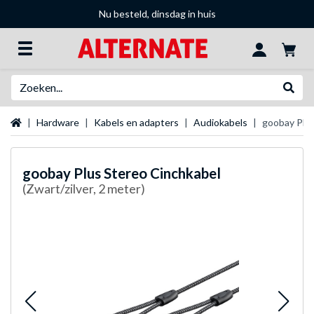
Nu besteld, dinsdag in huis
Zoeken
Websh
Startpagina
Hardware
Kabels en adapters
Audiokabels
goobay Plus
goobay
Plus Stereo Cinchkabel
(Zwart/zilver, 2 meter)