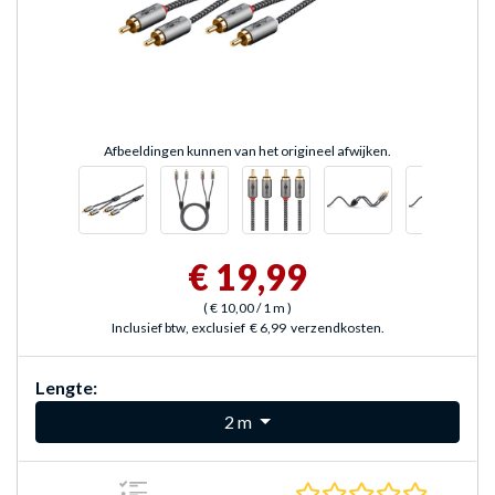
Afbeeldingen kunnen van het origineel afwijken.
€ 19,99
(
€ 10,00
/ 1 m
)
Inclusief btw, exclusief
€ 6,99
verzendkosten.
Lengte:
2 m
0.0 sterr