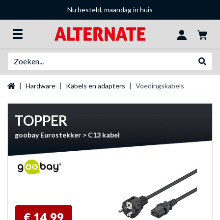
Nu besteld, maandag in huis
Zoeken
Websh
Startpagina
Hardware
Kabels en adapters
Voedingskabels
TOPPER
goobay Eurostekker > C13 kabel
€ 14,99