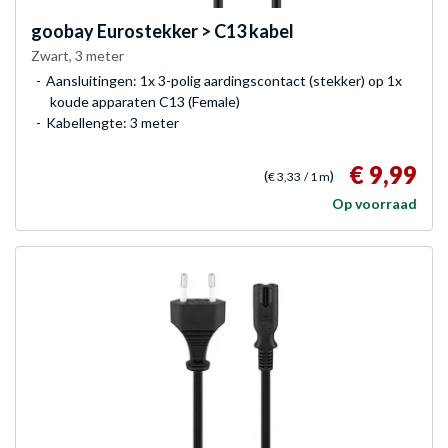
goobay
Eurostekker > C13 kabel
Zwart, 3 meter
Aansluitingen: 1x 3-polig aardingscontact (stekker) op 1x
koude apparaten C13 (Female)
Kabellengte: 3 meter
€ 9,99
(
)
€ 3,33
/ 1 m
Op voorraad