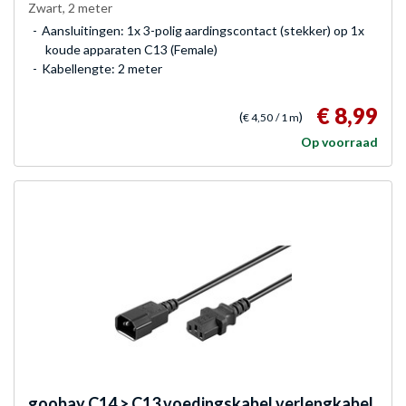
Zwart, 2 meter
Aansluitingen: 1x 3-polig aardingscontact (stekker) op 1x
koude apparaten C13 (Female)
Kabellengte: 2 meter
€ 8,99
(
)
€ 4,50
/ 1 m
Op voorraad
goobay
C14 > C13 voedingskabel verlengkabel