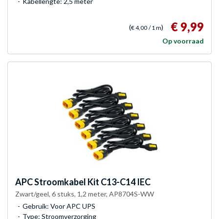
Kabellengte: 2,5 meter
€ 9,99
(
)
€ 4,00
/ 1 m
Op voorraad
APC
Stroomkabel Kit C13-C14 IEC
Zwart/geel, 6 stuks, 1,2 meter, AP8704S-WW
Gebruik: Voor APC UPS
Type: Stroomverzorging