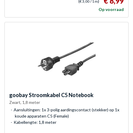
€ 8,99
(
)
€ 3,00
/ 1 m
Op voorraad
goobay
Stroomkabel C5 Notebook
Zwart, 1,8 meter
Aansluitingen: 1x 3-polig aardingscontact (stekker) op 1x
koude apparaten C5 (Female)
Kabellengte: 1,8 meter