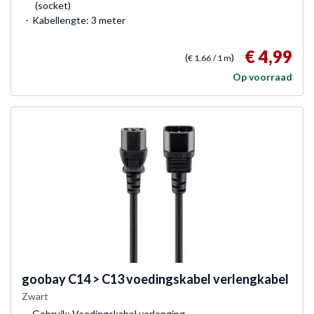
(socket)
Kabellengte: 3 meter
€ 4,99
(
)
€ 1,66
/ 1 m
Op voorraad
goobay
C14 > C13 voedingskabel verlengkabel
Zwart
Gebruik: Voedingskabel verlenging