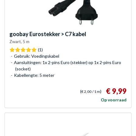
goobay
Eurostekker > C7 kabel
Zwart, 5 m
(1)
Gebruik: Voedingskabel
Aansluitingen: 1x 2-pins Euro (stekker) op 1x 2-pins Euro
(socket)
Kabellengte: 5 meter
€ 9,99
(
)
€ 2,00
/ 1 m
Op voorraad