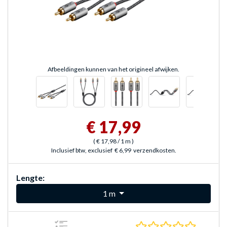
Afbeeldingen kunnen van het origineel afwijken.
€ 17,99
(
€ 17,98
/ 1 m
)
Inclusief btw, exclusief
€ 6,99
verzendkosten.
Lengte:
1 m
0.0 sterr