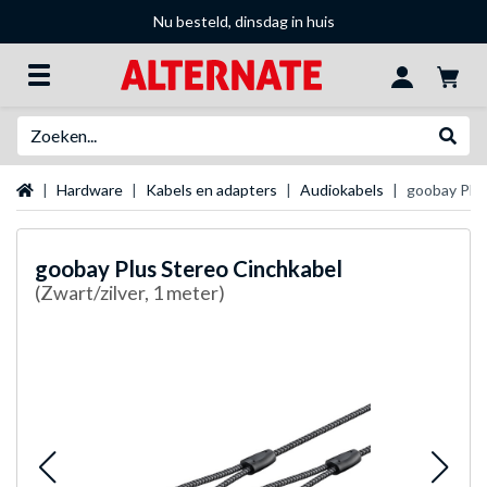
Nu besteld, dinsdag in huis
Zoeken
Websh
Startpagina
Hardware
Kabels en adapters
Audiokabels
goobay Plus
goobay
Plus Stereo Cinchkabel
(Zwart/zilver, 1 meter)