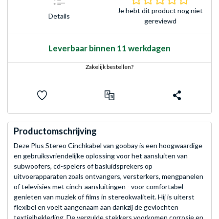
Je hebt dit product nog niet
Details
gereviewd
Leverbaar binnen 11 werkdagen
Zakelijk bestellen?
Productomschrijving
Deze Plus Stereo Cinchkabel van goobay is een hoogwaardige
en gebruiksvriendelijke oplossing voor het aansluiten van
subwoofers, cd-spelers of basluidsprekers op
uitvoerapparaten zoals ontvangers, versterkers, mengpanelen
of televisies met cinch-aansluitingen - voor comfortabel
genieten van muziek of films in stereokwaliteit. Hij is uiterst
flexibel en voelt aangenaam aan dankzij de gevlochten
textielbekleding. De vergulde stekkers voorkomen corrosie en