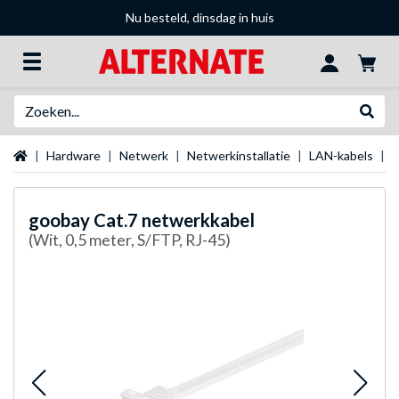
Nu besteld, dinsdag in huis
Zoeken
Websh
Startpagina
Hardware
Netwerk
Netwerkinstallatie
LAN-kabels
g
goobay
Cat.7 netwerkkabel
(Wit, 0,5 meter, S/FTP, RJ-45)