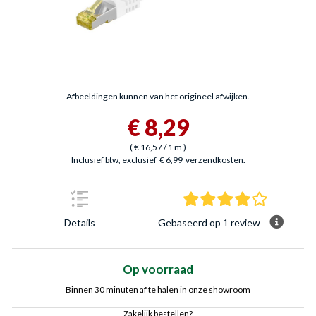
Afbeeldingen kunnen van het origineel afwijken.
€ 8,29
(
€ 16,57
/ 1 m
)
Inclusief btw, exclusief
€ 6,99
verzendkosten.
4.0 sterre
Gebaseerd op 1 review
Details
Op voorraad
Binnen 30 minuten af te halen in onze showroom
Zakelijk bestellen?