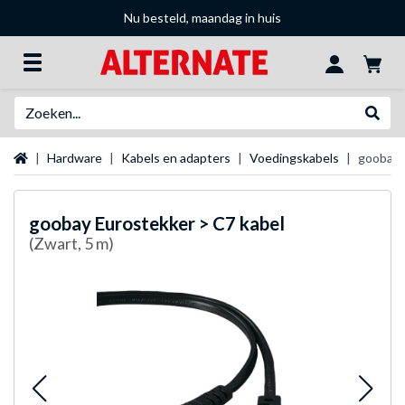
Nu besteld, maandag in huis
Zoeken
Websh
Startpagina
Hardware
Kabels en adapters
Voedingskabels
goobay 
goobay
Eurostekker > C7 kabel
(Zwart, 5 m)