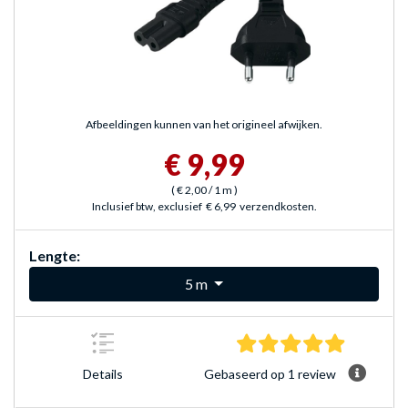
Afbeeldingen kunnen van het origineel afwijken.
€ 9,99
(
€ 2,00
/ 1 m
)
Inclusief btw, exclusief
€ 6,99
verzendkosten.
Lengte:
5 m
5.0 sterre
Gebaseerd op 1 review
Details