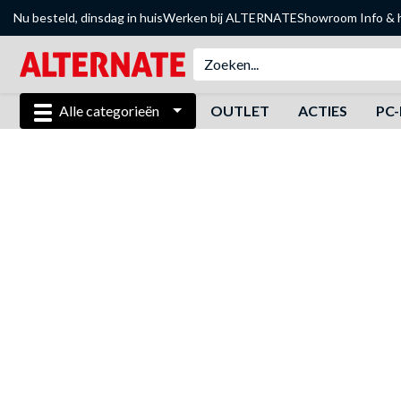
Nu besteld, dinsdag in huis
Werken bij ALTERNATE
Showroom
Info & 
Alle categorieën
OUTLET
ACTIES
PC-