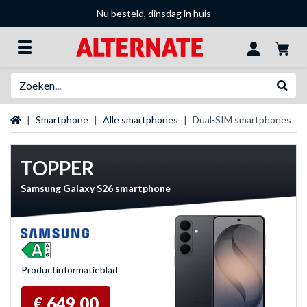
Nu besteld, dinsdag in huis
Zoeken
Websh
Startpagina
Smartphone
Alle smartphones
Dual-SIM smartphones
TOPPER
Samsung Galaxy S26 smartphone
Product­informatieblad
€ 649,00