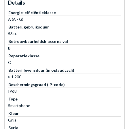
Details
Energie-efficiëntieklasse
A (A - G)
Batterijgebruiksduur
53 u.
Betrouwbaarheidsklasse na val
B
Reparatieklasse
C
Batterijlevensduur (in oplaadcycli)
≥ 1.200
Beschermingsgraad (IP-code)
IP68
Type
Smartphone
Kleur
Grijs
Serie