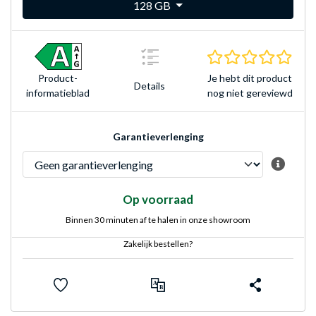
128 GB
0.0 s
Je hebt dit product
Product­
Details
nog niet gereviewd
informatieblad
Garantieverlenging
Op voorraad
Binnen 30 minuten af te halen in onze showroom
Zakelijk bestellen?