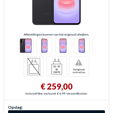
Afbeeldingen kunnen van het origineel afwijken.
!
Veiligheid-
instructies
€ 259,00
Inclusief btw, exclusief
€ 6,99
verzendkosten.
Opslag: