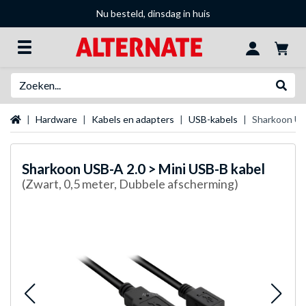
Nu besteld, dinsdag in huis
Zoeken
Websh
Startpagina
Hardware
Kabels en adapters
USB-kabels
Sharkoon US
Sharkoon
USB-A 2.0 > Mini USB-B kabel
(Zwart, 0,5 meter, Dubbele afscherming)