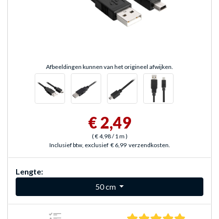
Afbeeldingen kunnen van het origineel afwijken.
€ 2,49
(
€ 4,98
/ 1 m
)
Inclusief btw, exclusief
€ 6,99
verzendkosten.
Lengte:
50 cm
5.0 sterre