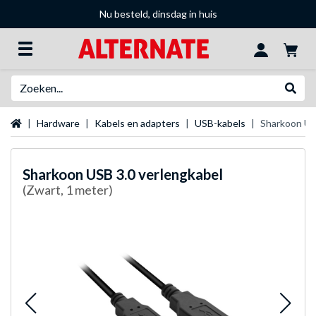
Nu besteld, dinsdag in huis
Zoeken
Websh
Startpagina
Hardware
Kabels en adapters
USB-kabels
Sharkoon US
Sharkoon
USB 3.0 verlengkabel
(Zwart, 1 meter)