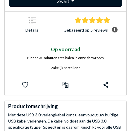
Zwart
5.0 sterre
Gebaseerd op 5 reviews
Details
Op voorraad
Binnen 30 minuten af te halen in onze showroom
Zakelijk bestellen?
Productomschrijving
Met deze USB 3.0 verlengkabel kunt u eenvoudig uw huidige
USB kabel verlengen. De kabel voldoet aan de USB 3.0
specificatie (Super Speed) en is daarom geschikt voor alle USB