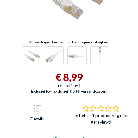
Afbeeldingen kunnen van het origineel afwijken.
€ 8,99
(
€ 3,00
/ 1 m
)
Inclusief btw, exclusief
€ 6,99
verzendkosten.
0.0 sterr
Je hebt dit product nog niet
Details
gereviewd