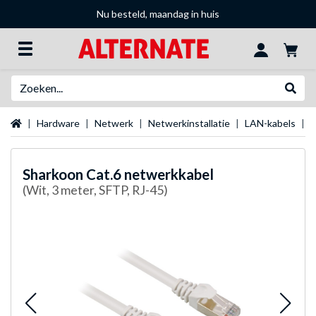
Nu besteld, maandag in huis
Zoeken
Websh
Startpagina
Hardware
Netwerk
Netwerkinstallatie
LAN-kabels
S
Sharkoon
Cat.6 netwerkkabel
(Wit, 3 meter, SFTP, RJ-45)