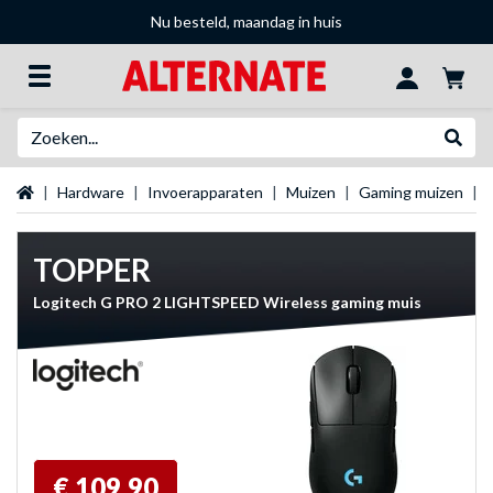
Nu besteld, maandag in huis
Zoeken
Websh
Startpagina
Hardware
Invoerapparaten
Muizen
Gaming muizen
TOPPER
Logitech G PRO 2 LIGHTSPEED Wireless gaming muis
€ 109,90