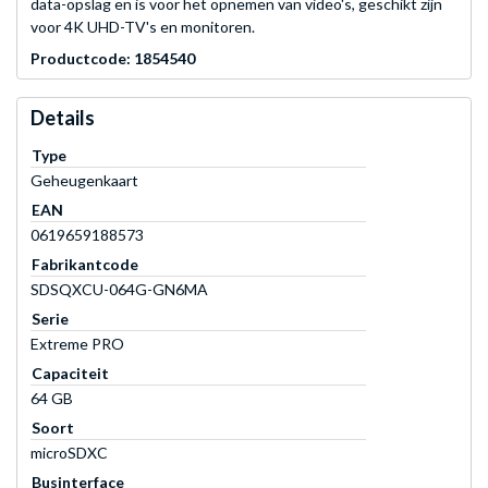
data-opslag en is voor het opnemen van video's, geschikt zijn
voor 4K UHD-TV's en monitoren.
Productcode: 1854540
Details
Type
Geheugenkaart
EAN
0619659188573
Fabrikantcode
SDSQXCU-064G-GN6MA
Serie
Extreme PRO
Capaciteit
64 GB
Soort
microSDXC
Businterface