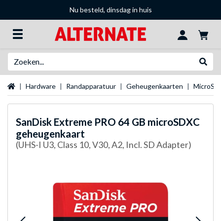
Nu besteld, dinsdag in huis
Zoeken
Websh
Startpagina
Hardware
Randapparatuur
Geheugenkaarten
MicroSD
SanDisk
Extreme PRO 64 GB microSDXC
geheugenkaart
(UHS-I U3, Class 10, V30, A2, Incl. SD Adapter)