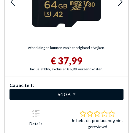
Afbeeldingen kunnen van het origineel afwijken.
€ 37,99
Inclusief btw, exclusief
€ 6,99
verzendkosten.
Capaciteit:
64 GB
0.0 sterr
Je hebt dit product nog niet
Details
gereviewd