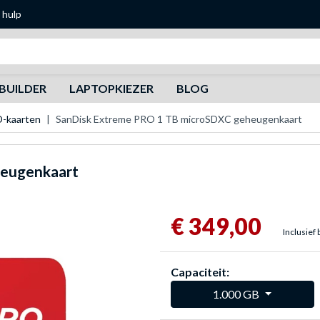
 hulp
Zoeken
BUILDER
LAPTOPKIEZER
BLOG
D-kaarten
SanDisk Extreme PRO 1 TB microSDXC geheugenkaart
heugenkaart
€ 349,00
Inclusief 
Capaciteit:
1.000 GB