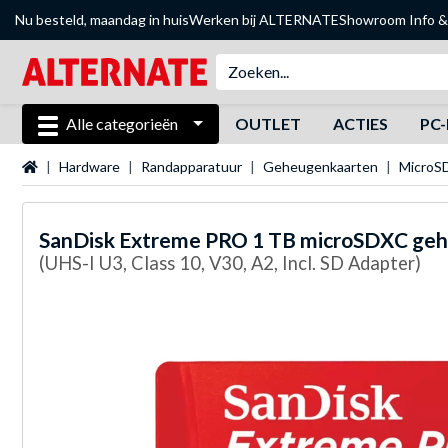
Nu besteld, maandag in huis
Werken bij ALTERNATE
Showroom
Info &
Alle categorieën
OUTLET
ACTIES
PC-
Startpagina
Hardware
Randapparatuur
Geheugenkaarten
MicroS
SanDisk
Extreme PRO 1 TB microSDXC ge
(UHS-I U3, Class 10, V30, A2, Incl. SD Adapter)