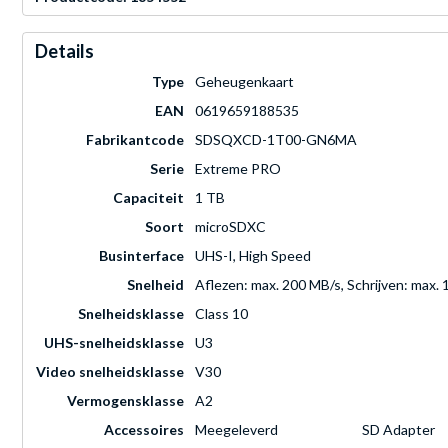
Details
Type
Geheugenkaart
EAN
0619659188535
Fabrikantcode
SDSQXCD-1T00-GN6MA
Serie
Extreme PRO
Capaciteit
1 TB
Soort
microSDXC
Businterface
UHS-I, High Speed
Snelheid
Aflezen: max. 200 MB/s, Schrijven: max.
Snelheidsklasse
Class 10
UHS-snelheidsklasse
U3
Video snelheidsklasse
V30
Vermogensklasse
A2
Accessoires
Meegeleverd
SD Adapter