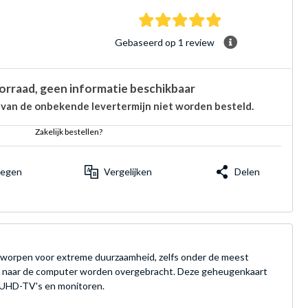
5.0 sterren Gebasee
Gebaseerd op 1 review
orraad, geen informatie beschikbaar
 van de onbekende levertermijn niet worden besteld.
Zakelijk bestellen?
voegen
Vergelijken
Delen
tworpen voor extreme duurzaamheid, zelfs onder de meest
t naar de computer worden overgebracht. Deze geheugenkaart
4K UHD-TV's en monitoren.