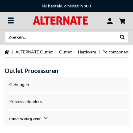
Nu besteld, dinsdag in huis
Zoeken
Websh
Startpagina
ALTERNATE Outlet
Outlet
Hardware
Pc-componente
Outlet Processoren
Geheugen
Processorkoelers
meer weergeven