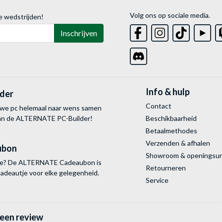
Volg ons op sociale media.
e wedstrijden!
Inschrijven
Info & hulp
lder
Contact
uwe pc helemaal naar wens samen
van de ALTERNATE
PC-Builder!
Beschikbaarheid
Betaalmethodes
Verzenden & afhalen
ubon
Showroom & openingsu
tie? De ALTERNATE Cadeaubon is
Retourneren
cadeautje voor elke gelegenheid.
Service
 een review