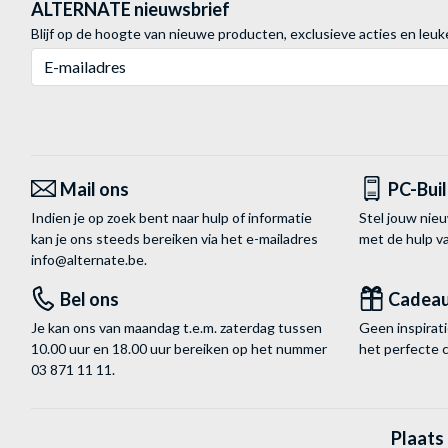
ALTERNATE nieuwsbrief
Blijf op de hoogte van nieuwe producten, exclusieve acties en leuk
E-mailadres
Mail ons
PC-Bui
Indien je op zoek bent naar hulp of informatie
Stel jouw nie
kan je ons steeds bereiken via het
e-mailadres
met de hulp 
info@alternate.be
.
Bel ons
Cadea
Je kan ons van maandag t.e.m. zaterdag tussen
Geen inspira
10.00 uur en 18.00 uur bereiken op het nummer
het perfecte 
03 871 11 11
.
Plaats