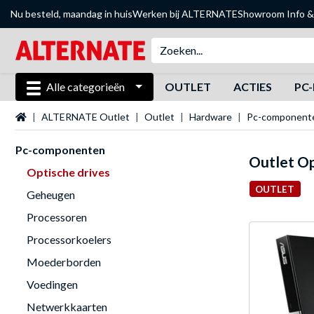
Nu besteld, maandag in huis
Werken bij ALTERNATE
Showroom
Info &
Alle categorieën
OUTLET
ACTIES
PC-
Startpagina
ALTERNATE Outlet
Outlet
Hardware
Pc-component
Pc-componenten
Outlet Op
Optische drives
OUTLET
Geheugen
Processoren
Processorkoelers
Moederborden
Voedingen
Netwerkkaarten