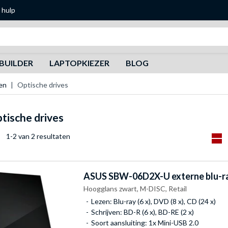
 hulp
Zoeken
BUILDER
LAPTOPKIEZER
BLOG
en
Optische drives
tische drives
1-2 van 2 resultaten
ASUS
SBW-06D2X-U externe blu-r
Hoogglans zwart, M-DISC, Retail
Lezen: Blu-ray (6 x), DVD (8 x), CD (24 x)
Schrijven: BD-R (6 x), BD-RE (2 x)
Soort aansluiting: 1x Mini-USB 2.0