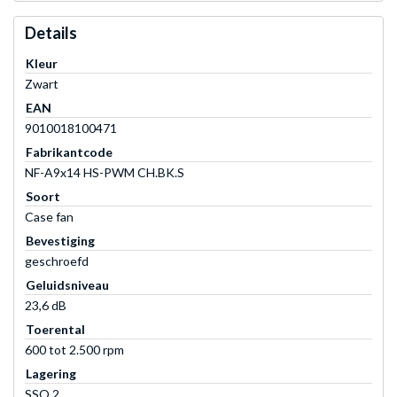
Details
Kleur
Zwart
EAN
9010018100471
Fabrikantcode
NF-A9x14 HS-PWM CH.BK.S
Soort
Case fan
Bevestiging
geschroefd
Geluidsniveau
23,6 dB
Toerental
600 tot 2.500 rpm
Lagering
SSO 2