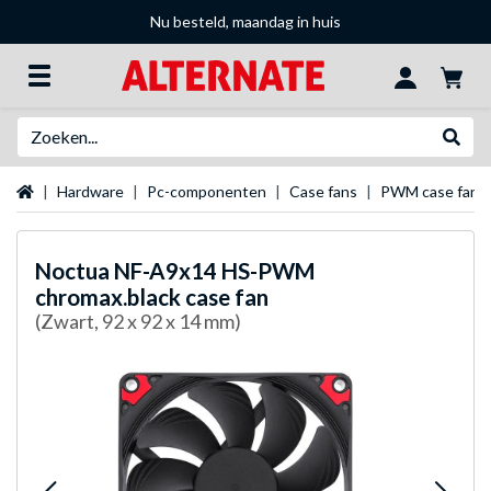
Nu besteld, maandag in huis
Zoeken
Websh
Startpagina
Hardware
Pc-componenten
Case fans
PWM case fans
Noctua
NF-A9x14 HS-PWM
chromax.black case fan
(Zwart, 92 x 92 x 14 mm)