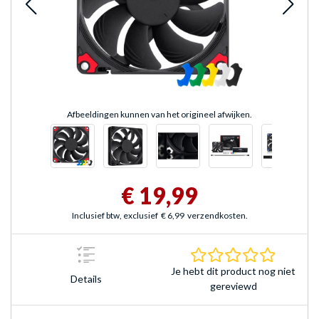
Afbeeldingen kunnen van het origineel afwijken.
€ 19,99
Inclusief btw, exclusief
€ 6,99
verzendkosten.
0.0 sterr
Je hebt dit product nog niet
Details
gereviewd