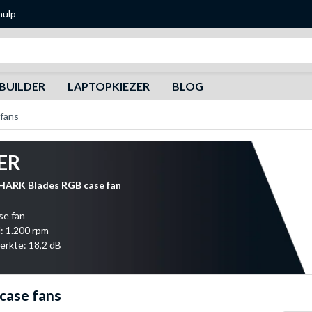
hulp
Zoeken
BUILDER
LAPTOPKIEZER
BLOG
 fans
ER
HARK Blades RGB case fan
se fan
: 1.200 rpm
erkte: 18,2 dB
case fans