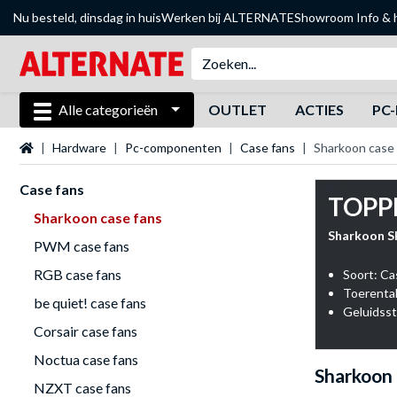
Nu besteld, dinsdag in huis
Werken bij ALTERNATE
Showroom
Info & 
Alle categorieën
OUTLET
ACTIES
PC-
Startpagina
Hardware
Pc-componenten
Case fans
Sharkoon case
Case fans
TOPP
Sharkoon case fans
Sharkoon S
PWM case fans
RGB case fans
Soort: Ca
Toerental
be quiet! case fans
Geluidsst
Corsair case fans
Noctua case fans
Sharkoon 
NZXT case fans