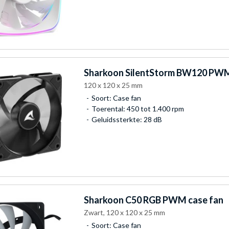
Sharkoon
SilentStorm BW120 PWM
120 x 120 x 25 mm
Soort: Case fan
Toerental: 450 tot 1.400 rpm
Geluidssterkte: 28 dB
Sharkoon
C50 RGB PWM case fan
Zwart, 120 x 120 x 25 mm
Soort: Case fan