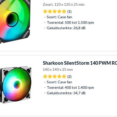
Zwart, 120 x 120 x 25 mm
(1)
Soort: Case fan
Toerental: 500 tot 1.500 rpm
Geluidssterkte: 26,8 dB
Sharkoon
SilentStorm 140 PWM RG
140 x 140 x 25 mm
(2)
Soort: Case fan
Toerental: 400 tot 1.400 rpm
Geluidssterkte: 34,7 dB