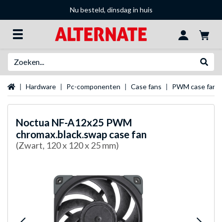
Nu besteld, dinsdag in huis
Zoeken
Websh
Startpagina
Hardware
Pc-componenten
Case fans
PWM case fans
Noctua
NF-A12x25 PWM
chromax.black.swap case fan
(Zwart, 120 x 120 x 25 mm)