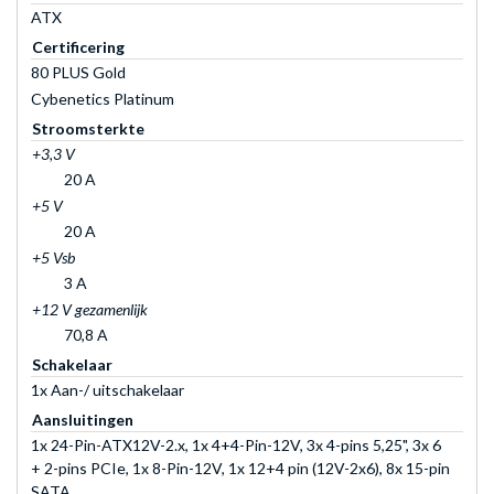
ATX
Certificering
80 PLUS Gold
Cybenetics Platinum
Stroomsterkte
+3,3 V
20 A
+5 V
20 A
+5 Vsb
3 A
+12 V gezamenlijk
70,8 A
Schakelaar
1x Aan-/ uitschakelaar
Aansluitingen
1x 24-Pin-ATX12V-2.x, 1x 4+4-Pin-12V, 3x 4-pins 5,25", 3x 6
+ 2-pins PCIe, 1x 8-Pin-12V, 1x 12+4 pin (12V-2x6), 8x 15-pin
SATA