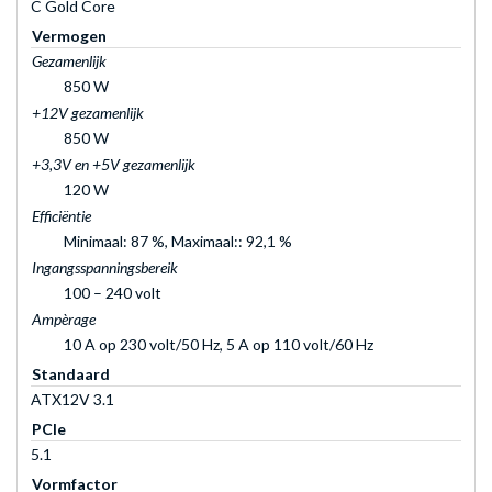
C Gold Core
Vermogen
Gezamenlijk
850 W
+12V gezamenlijk
850 W
+3,3V en +5V gezamenlijk
120 W
Efficiëntie
Minimaal: 87 %, Maximaal:: 92,1 %
Ingangsspanningsbereik
100 – 240 volt
Ampèrage
10 A op 230 volt/50 Hz, 5 A op 110 volt/60 Hz
Standaard
ATX12V 3.1
PCIe
5.1
Vormfactor