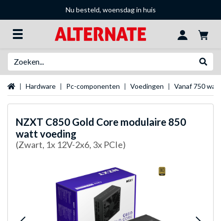
Nu besteld, woensdag in huis
Zoeken
Websh
Startpagina
Hardware
Pc-componenten
Voedingen
Vanaf 750 wat
NZXT
C850 Gold Core modulaire 850
watt voeding
(Zwart, 1x 12V-2x6, 3x PCIe)