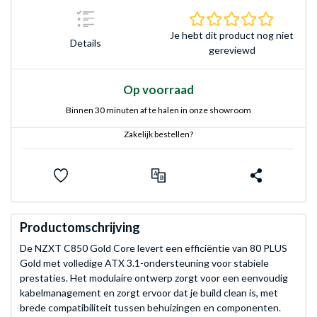
0.0 sterr
Je hebt dit product nog niet
Details
gereviewd
Op voorraad
Binnen 30 minuten af te halen in onze showroom
Zakelijk bestellen?
Productomschrijving
De NZXT C850 Gold Core levert een efficiëntie van 80 PLUS
Gold met volledige ATX 3.1-ondersteuning voor stabiele
prestaties. Het modulaire ontwerp zorgt voor een eenvoudig
kabelmanagement en zorgt ervoor dat je build clean is, met
brede compatibiliteit tussen behuizingen en componenten.