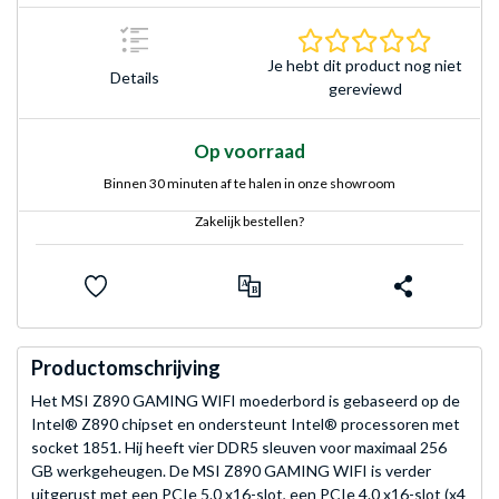
0.0 sterr
Je hebt dit product nog niet
Details
gereviewd
Op voorraad
Binnen 30 minuten af te halen in onze showroom
Zakelijk bestellen?
Productomschrijving
Het MSI Z890 GAMING WIFI moederbord is gebaseerd op de
Intel® Z890 chipset en ondersteunt Intel® processoren met
socket 1851. Hij heeft vier DDR5 sleuven voor maximaal 256
GB werkgeheugen. De MSI Z890 GAMING WIFI is verder
uitgerust met een PCIe 5.0 x16-slot, een PCIe 4.0 x16-slot (x4