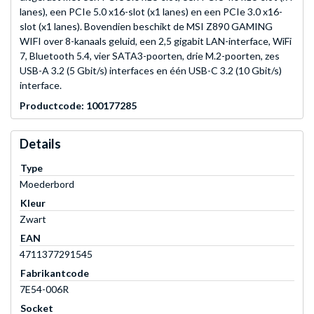
lanes), een PCIe 5.0 x16-slot (x1 lanes) en een PCIe 3.0 x16-
slot (x1 lanes). Bovendien beschikt de MSI Z890 GAMING
WIFI over 8-kanaals geluid, een 2,5 gigabit LAN-interface, WiFi
7, Bluetooth 5.4, vier SATA3-poorten, drie M.2-poorten, zes
USB-A 3.2 (5 Gbit/s) interfaces en één USB-C 3.2 (10 Gbit/s)
interface.
Productcode: 100177285
Details
Type
Moederbord
Kleur
Zwart
EAN
4711377291545
Fabrikantcode
7E54-006R
Socket