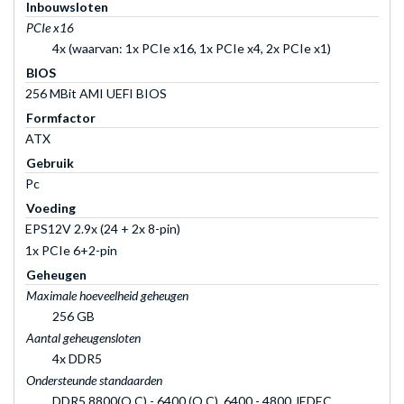
Inbouwsloten
PCIe x16
4x (waarvan: 1x PCIe x16, 1x PCIe x4, 2x PCIe x1)
BIOS
256 MBit AMI UEFI BIOS
Formfactor
ATX
Gebruik
Pc
Voeding
EPS12V 2.9x (24 + 2x 8-pin)
1x PCIe 6+2-pin
Geheugen
Maximale hoeveelheid geheugen
256 GB
Aantal geheugensloten
4x DDR5
Ondersteunde standaarden
DDR5 8800(O.C) - 6400 (O.C), 6400 - 4800 JEDEC