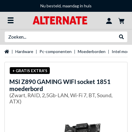
Nu besteld, maandag in huis
Zoeken
Websh
Startpagina
Hardware
Pc-componenten
Moederborden
Intel moe
+ GRATIS EXTRA'S
MSI
Z890 GAMING WIFI socket 1851
moederbord
(Zwart, RAID, 2,5Gb-LAN, Wi-Fi 7, BT, Sound,
ATX)