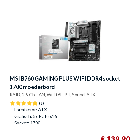
MSI
B760 GAMING PLUS WIFI DDR4 socket
1700 moederbord
RAID, 2.5 Gb-LAN, Wi-Fi 6E, BT, Sound, ATX
(1)
Formfactor: ATX
Grafisch: 5x PCIe x16
Socket: 1700
€ 139,90