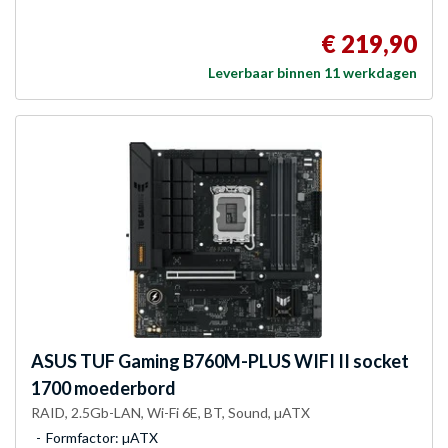
€ 219,90
Leverbaar binnen 11 werkdagen
ASUS
TUF Gaming B760M-PLUS WIFI II socket
1700 moederbord
RAID, 2.5Gb-LAN, Wi-Fi 6E, BT, Sound, µATX
Formfactor: µATX