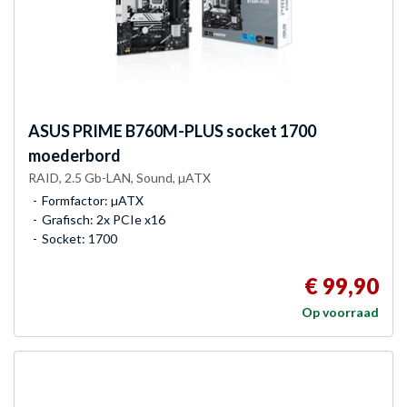
ASUS
PRIME B760M-PLUS socket 1700
moederbord
RAID, 2.5 Gb-LAN, Sound, µATX
Formfactor: µATX
Grafisch: 2x PCIe x16
Socket: 1700
€ 99,90
Op voorraad