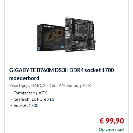
GIGABYTE
B760M DS3H DDR4 socket 1700
moederbord
Zwart/grijs, RAID, 2.5 Gb-LAN, Sound, µATX
Formfactor: µATX
Grafisch: 1x PCIe x16
Socket: 1700
€ 99,90
Op voorraad