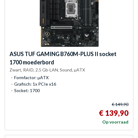
ASUS
TUF GAMING B760M-PLUS II socket
1700 moederbord
Zwart, RAID, 2.5 Gb-LAN, Sound, µATX
Formfactor: µATX
Grafisch: 1x PCIe x16
Socket: 1700
€ 149,90
€ 139,90
Op voorraad