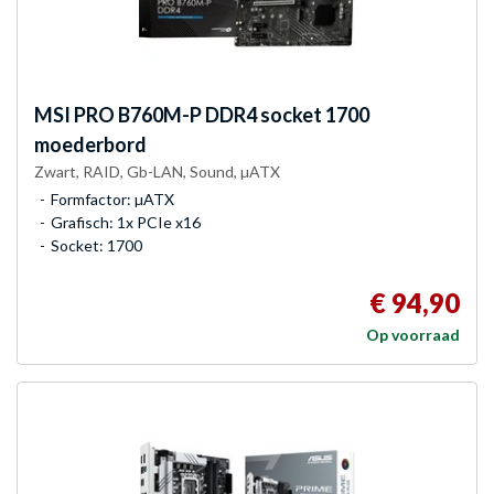
MSI
PRO B760M-P DDR4 socket 1700
moederbord
Zwart, RAID, Gb-LAN, Sound, µATX
Formfactor: µATX
Grafisch: 1x PCIe x16
Socket: 1700
€ 94,90
Op voorraad