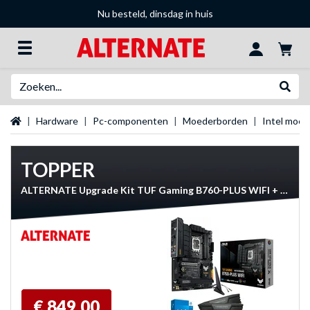
Nu besteld, dinsdag in huis
Zoeken
Websh
Startpagina
Hardware
Pc-componenten
Moederborden
Intel moe
TOPPER
ALTERNATE Upgrade Kit TUF Gaming B760-PLUS WIFI + Core i5-14600K + 32 GB + 1 TB SSD
€ 849,00