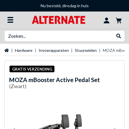
Nu besteld, dinsdag in huis
Zoeken
Websh
Startpagina
Hardware
Invoerapparaten
Stuurwielen
MOZA mBooste
GRATIS VERZENDING
MOZA
mBooster Active Pedal Set
(Zwart)