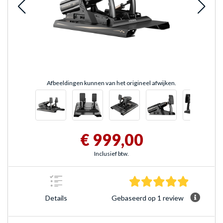
Afbeeldingen kunnen van het origineel afwijken.
€ 999,00
Inclusief btw.
5.0 sterre
Gebaseerd op 1 review
Details