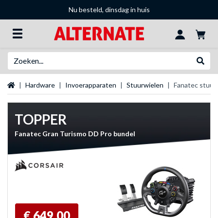
Nu besteld, dinsdag in huis
Zoeken
Websh
Startpagina
Hardware
Invoerapparaten
Stuurwielen
Fanatec stuur
TOPPER
Fanatec Gran Turismo DD Pro bundel
€ 649,00