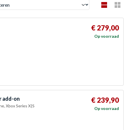
en
€ 279,00
Op voorraad
r add-on
€ 239,90
One, Xbox Series X|S
Op voorraad