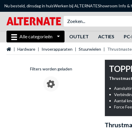
Nu besteld, dinsdag in huis
Werken bij ALTERNATE
Showroom
Info & 
Alle categorieën
OUTLET
ACTIES
PC-
Startpagina
Hardware
Invoerapparaten
Stuurwielen
Thrustmaster
TOPP
Filters worden geladen
Thrustmast
Aansluiti
Verbindin
Aantal k
Force Fee
Thrustma