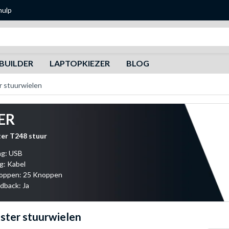
hulp
Zoeken
BUILDER
LAPTOPKIEZER
BLOG
 stuurwielen
ER
er T248 stuur
ng: USB
g: Kabel
noppen: 25 Knoppen
dback: Ja
ster stuurwielen