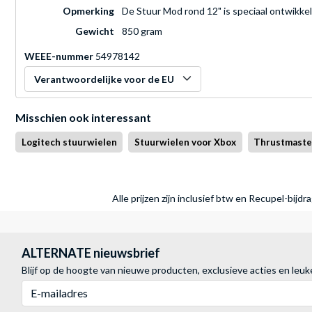
Opmerking
De Stuur Mod rond 12" is speciaal ontwikke
Gewicht
850 gram
WEEE-nummer
54978142
Verantwoordelijke voor de EU
Misschien ook interessant
Logitech stuurwielen
Stuurwielen voor Xbox
Thrustmaste
Alle prijzen zijn inclusief btw en Recupel-bijd
ALTERNATE nieuwsbrief
Blijf op de hoogte van nieuwe producten, exclusieve acties en leuk
E-mailadres