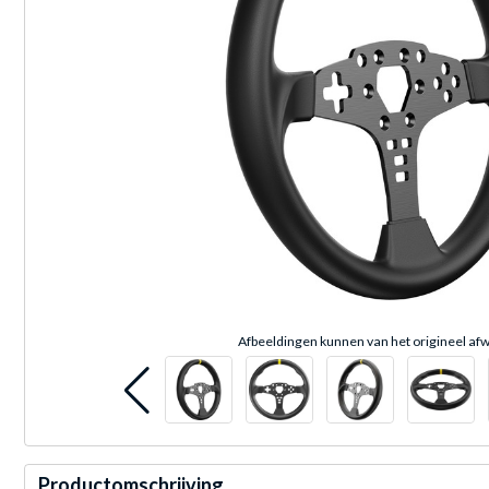
Afbeeldingen kunnen van het origineel afw
Productomschrijving