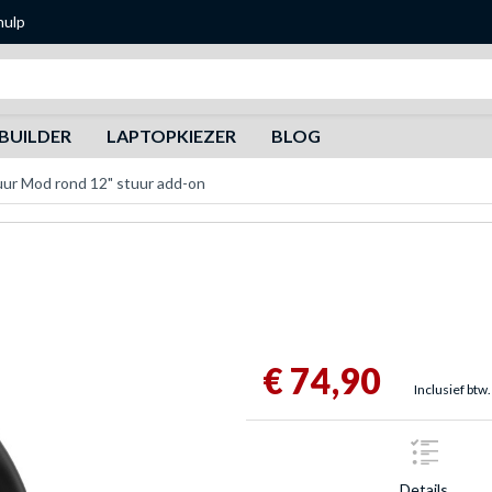
hulp
Zoeken
BUILDER
LAPTOPKIEZER
BLOG
r Mod rond 12" stuur add-on
€ 74,90
Inclusief btw.
Details