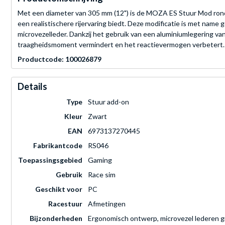
Met een diameter van 305 mm (12") is de MOZA ES Stuur Mod rond 1
een realistischere rijervaring biedt. Deze modificatie is met name
microvezelleder. Dankzij het gebruik van een aluminiumlegering va
traagheidsmoment vermindert en het reactievermogen verbetert. E
Productcode: 100026879
Details
Type
Stuur add-on
Kleur
Zwart
EAN
6973137270445
Fabrikantcode
RS046
Toepassingsgebied
Gaming
Gebruik
Race sim
Geschikt voor
PC
Racestuur
Afmetingen
Bijzonderheden
Ergonomisch ontwerp, microvezel lederen gr