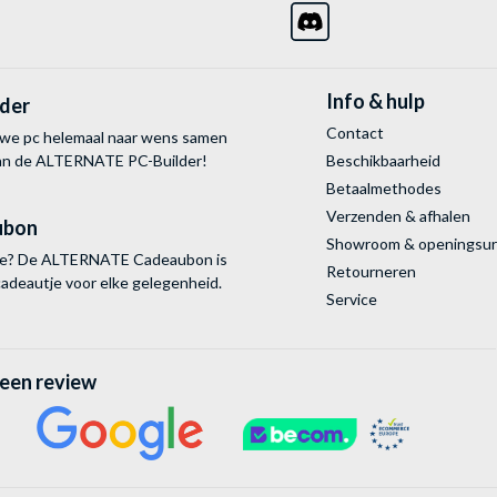
Info & hulp
lder
Contact
uwe pc helemaal naar wens samen
van de ALTERNATE
PC-Builder!
Beschikbaarheid
Betaalmethodes
Verzenden & afhalen
ubon
Showroom & openingsu
tie? De ALTERNATE Cadeaubon is
Retourneren
cadeautje voor elke gelegenheid.
Service
 een review