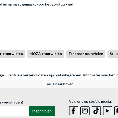
ld en op maat gemaakt voor het ES-stuurwiel.
r stuurwielen
MOZA stuurwielen
Fanatec stuurwielen
Stuu
rage. Eventuele verzendkosten zijn niet inbegrepen.
Informatie over het i
Terug naar boven
Volg ons op sociale media.
e wedstrijden!
Inschrijven