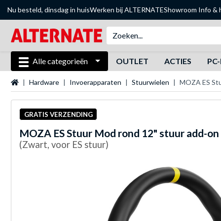
Nu besteld, dinsdag in huis
Werken bij ALTERNATE
Showroom
Info & 
Alle categorieën
OUTLET
ACTIES
PC-
Startpagina
Hardware
Invoerapparaten
Stuurwielen
MOZA ES Stuu
GRATIS VERZENDING
MOZA
ES Stuur Mod rond 12" stuur add-on
(Zwart, voor ES stuur)