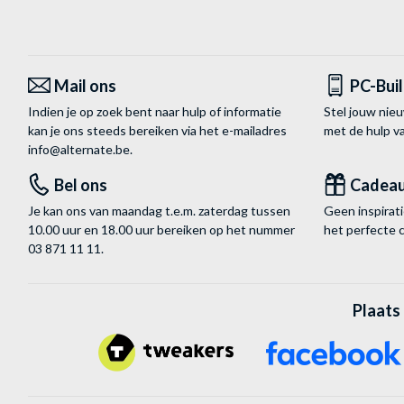
Mail ons
PC-Bui
Indien je op zoek bent naar hulp of informatie
Stel jouw nie
kan je ons steeds bereiken via het
e-mailadres
met de hulp 
info@alternate.be
.
Bel ons
Cadea
Je kan ons van maandag t.e.m. zaterdag tussen
Geen inspira
10.00 uur en 18.00 uur bereiken op het nummer
het perfecte 
03 871 11 11
.
Plaats