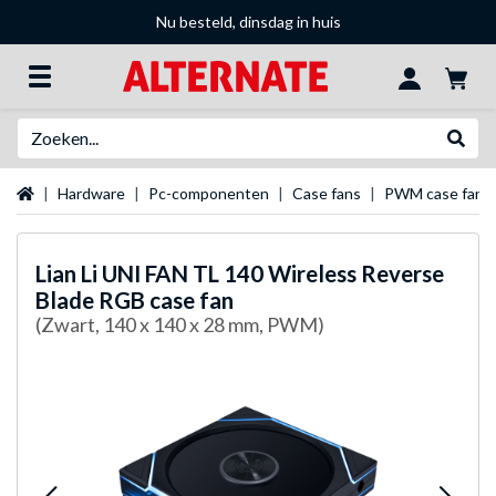
Nu besteld, dinsdag in huis
Zoeken
Websh
Startpagina
Hardware
Pc-componenten
Case fans
PWM case fans
Lian Li
UNI FAN TL 140 Wireless Reverse
Blade RGB case fan
(Zwart, 140 x 140 x 28 mm, PWM)