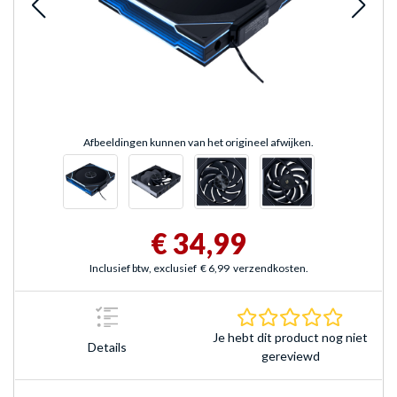
Afbeeldingen kunnen van het origineel afwijken.
€ 34,99
Inclusief btw, exclusief
€ 6,99
verzendkosten.
0.0 sterr
Je hebt dit product nog niet
Details
gereviewd