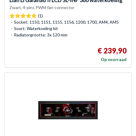
Lian Li
Galahad II LCD SL-INF 360 waterkoeling
Zwart, 4-pins PWM fan-connector
(1)
Socket: 1150, 1151, 1155, 1156, 1200, 1700, AM4, AM5
Soort: Waterkoeling kit
Radiatorgrootte: 3x 120 mm
€ 239,90
Op voorraad