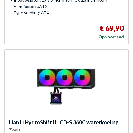
Inbouwsloten: 1x 3,5 inch intern, 2x 2,5 inch intern
Vormfactor: µATX
Type voeding: ATX
€ 69,90
Op voorraad
Lian Li
HydroShift II LCD-S 360C waterkoeling
Zwart