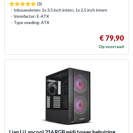
(3)
Inbouwsloten: 1x 3,5 inch intern, 1x 2,5 inch intern
Vormfactor: E-ATX
Type voeding: ATX
€ 79,90
Op voorraad
Lian Li
Lancool 216 RGB midi tower behuizing