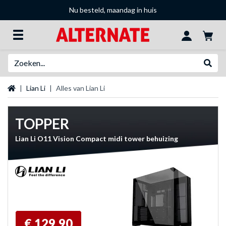
Nu besteld, maandag in huis
Zoeken
Websh
Startpagina
Lian Li
Alles van Lian Li
TOPPER
Lian Li O11 Vision Compact midi tower behuizing
€ 129,90