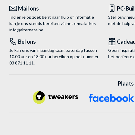
Mail ons
PC-Bui
Indien je op zoek bent naar hulp of informatie
Stel jouw nie
kan je ons steeds bereiken via het
e-mailadres
met de hulp 
info@alternate.be
.
Bel ons
Cadea
Je kan ons van maandag t.e.m. zaterdag tussen
Geen inspira
10.00 uur en 18.00 uur bereiken op het nummer
het perfecte 
03 871 11 11
.
Plaats