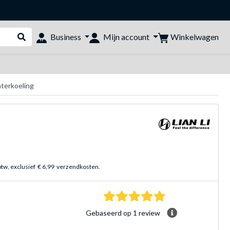
Winkelwagen
Business
Mijn account
Webshop doorzoeken
aterkoeling
btw, exclusief
€ 6,99
verzendkosten.
5.0 sterren Gebasee
Gebaseerd op 1 review