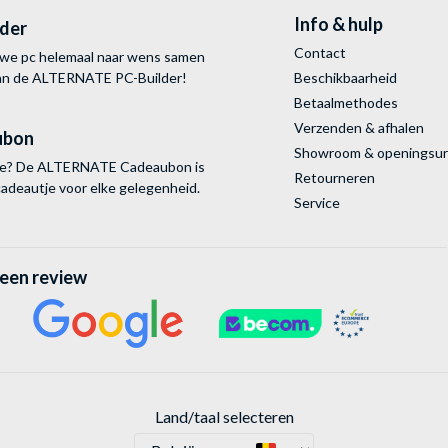
Info & hulp
lder
Contact
uwe pc helemaal naar wens samen
van de ALTERNATE
PC-Builder!
Beschikbaarheid
Betaalmethodes
Verzenden & afhalen
ubon
Showroom & openingsu
tie? De ALTERNATE Cadeaubon is
Retourneren
cadeautje voor elke gelegenheid.
Service
 een review
Land/taal selecteren