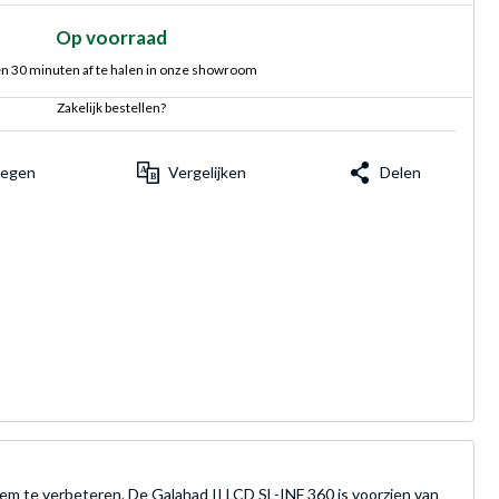
Op voorraad
n 30 minuten af te halen in onze showroom
Zakelijk bestellen?
voegen
Vergelijken
Delen
eem te verbeteren. De Galahad II LCD SL-INF 360 is voorzien van