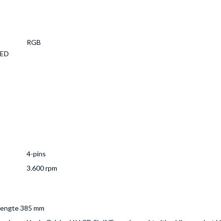
RGB
LED
4-pins
3.600 rpm
e lengte 385 mm