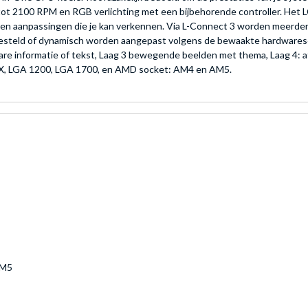
 tot 2100 RPM en RGB verlichting met een bijbehorende controller. He
 en aanpassingen die je kan verkennen. Via L-Connect 3 worden meerder
gesteld of dynamisch worden aangepast volgens de bewaakte hardwarese
are informatie of tekst, Laag 3 bewegende beelden met thema, Laag 4: a
15X, LGA 1200, LGA 1700, en AMD socket: AM4 en AM5.
AM5