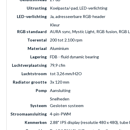
Uitrusting
Koelpasta/-pad, LED-verlichting
LED-verlichting
Ja, adresseerbare RGB-header
Kleur
RGB standaard
AURA sync, Mystic Light, RGB fusion, RGB 
Toerental
200 tot 2.100 rpm
Materiaal
Aluminium
Lagering
FDB - fluid dynamic bearing
Luchtverplaatsing
79,9 cfm
Luchtstroom
tot 3,26 mm/H2O
Radiator grootte
3x 120 mm
Pomp
Aansluiting
Snelheden
Systeem
Gesloten systeem
Stroomaansluiting
4-pin-PWM
Kenmerken
2.88" IPS display (resolutie 480 x 480), tub