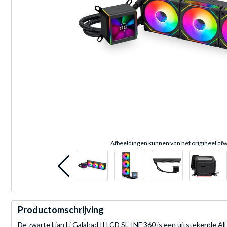
Afbeeldingen kunnen van het origineel afw
Productomschrijving
De zwarte Lian Li Galahad II LCD SL-INF 360 is een uitstekende Al