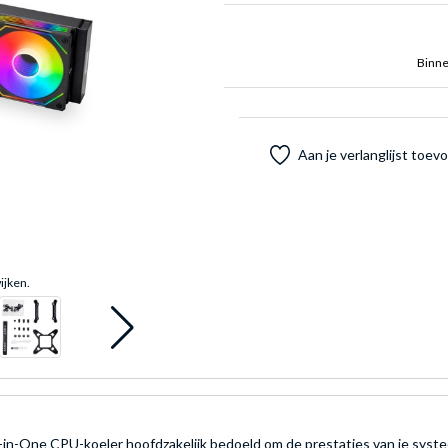
Binne
Aan je verlanglijst toe
ijken.
l-in-One CPU-koeler hoofdzakelijk bedoeld om de prestaties van je syst