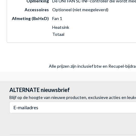
Opmerking
De UNI FAN SL-INF-controller die wordt meeg
Accessoires
Optioneel (niet meegeleverd)
Afmeting (BxHxD)
Fan 1
Heatsink
Totaal
Alle prijzen zijn inclusief btw en Recupel-bijd
ALTERNATE nieuwsbrief
Blijf op de hoogte van nieuwe producten, exclusieve acties en leuk
E-mailadres