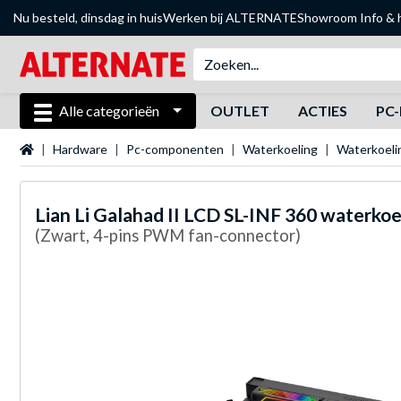
Nu besteld, dinsdag in huis
Werken bij ALTERNATE
Showroom
Info & 
Alle categorieën
OUTLET
ACTIES
PC-
Startpagina
Hardware
Pc-componenten
Waterkoeling
Waterkoel
Lian Li
Galahad II LCD SL-INF 360 waterkoe
(Zwart, 4-pins PWM fan-connector)