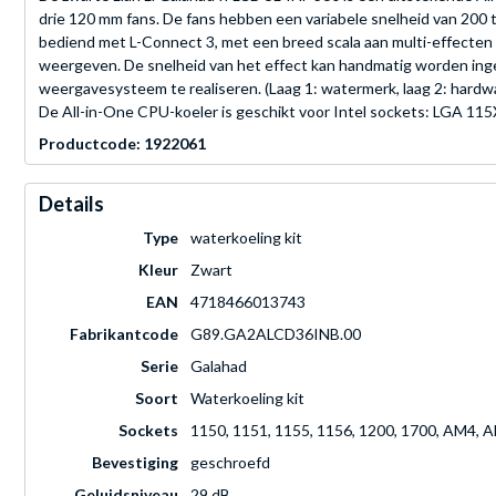
drie 120 mm fans. De fans hebben een variabele snelheid van 200
bediend met L-Connect 3, met een breed scala aan multi-effecten
weergeven. De snelheid van het effect kan handmatig worden in
weergavesysteem te realiseren. (Laag 1: watermerk, laag 2: hardw
De All-in-One CPU-koeler is geschikt voor Intel sockets: LGA 1
Productcode: 1922061
Details
Type
waterkoeling kit
Kleur
Zwart
EAN
4718466013743
Fabrikantcode
G89.GA2ALCD36INB.00
Serie
Galahad
Soort
Waterkoeling kit
Sockets
1150, 1151, 1155, 1156, 1200, 1700, AM4, 
Bevestiging
geschroefd
Geluidsniveau
29 dB