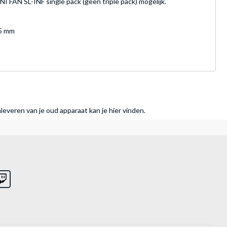
I FAN SL-INF single pack (geen triple pack) mogelijk.
25 mm
nleveren van je oud apparaat kan je hier vinden.