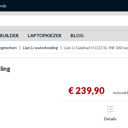
hulp
Zoeken
BUILDER
LAPTOPKIEZER
BLOG
ingmerken
Lian Li waterkoeling
Lian Li Galahad II LCD SL-INF 360 w
ling
€ 239,90
Inclusief 
Details