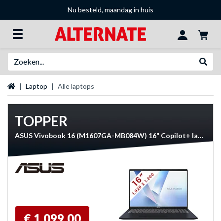
Nu besteld, maandag in huis
Zoeken
Websh
Startpagina
Laptop
Alle laptops
TOPPER
ASUS Vivobook 16 (M1607GA-MB084W) 16" Copilot+ laptop
€ 1.099,00