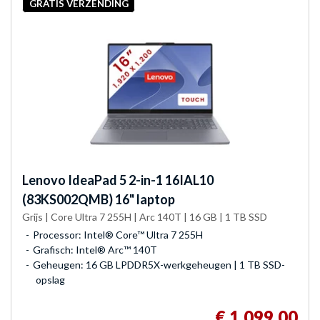
GRATIS VERZENDING
Lenovo
IdeaPad 5 2-in-1 16IAL10
(83KS002QMB) 16" laptop
Grijs | Core Ultra 7 255H | Arc 140T | 16 GB | 1 TB SSD
Processor: Intel® Core™ Ultra 7 255H
Grafisch: Intel® Arc™ 140T
Geheugen: 16 GB LPDDR5X-werkgeheugen | 1 TB SSD-
opslag
€ 1.099,00