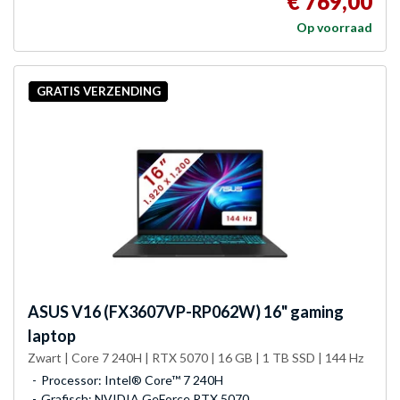
€ 769,00
Op voorraad
GRATIS VERZENDING
ASUS
V16 (FX3607VP-RP062W) 16" gaming
laptop
Zwart | Core 7 240H | RTX 5070 | 16 GB | 1 TB SSD | 144 Hz
Processor: Intel® Core™ 7 240H
Grafisch: NVIDIA GeForce RTX 5070