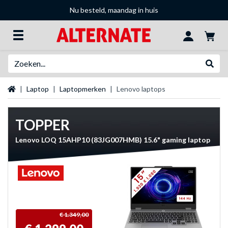
Nu besteld, maandag in huis
Zoeken
Websh
Startpagina
Laptop
Laptopmerken
Lenovo laptops
TOPPER
Lenovo LOQ 15AHP10 (83JG007HMB) 15.6" gaming laptop
€ 1.349,00