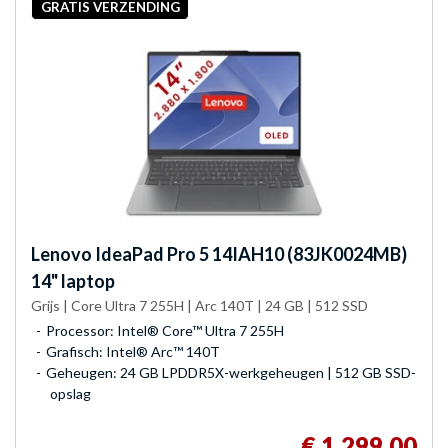
GRATIS VERZENDING
Lenovo
IdeaPad Pro 5 14IAH10 (83JK0024MB)
14" laptop
Grijs | Core Ultra 7 255H | Arc 140T | 24 GB | 512 SSD
Processor: Intel® Core™ Ultra 7 255H
Grafisch: Intel® Arc™ 140T
Geheugen: 24 GB LPDDR5X-werkgeheugen | 512 GB SSD-
opslag
€ 1.299,00