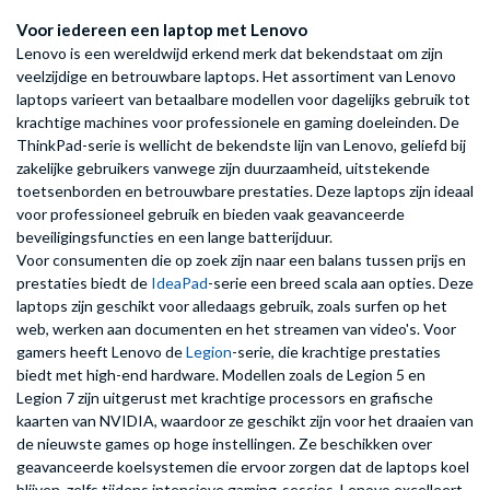
Voor iedereen een laptop met Lenovo
Lenovo is een wereldwijd erkend merk dat bekendstaat om zijn
veelzijdige en betrouwbare laptops. Het assortiment van Lenovo
laptops varieert van betaalbare modellen voor dagelijks gebruik tot
krachtige machines voor professionele en gaming doeleinden. De
ThinkPad-serie is wellicht de bekendste lijn van Lenovo, geliefd bij
zakelijke gebruikers vanwege zijn duurzaamheid, uitstekende
toetsenborden en betrouwbare prestaties. Deze laptops zijn ideaal
voor professioneel gebruik en bieden vaak geavanceerde
beveiligingsfuncties en een lange batterijduur.
Voor consumenten die op zoek zijn naar een balans tussen prijs en
prestaties biedt de
IdeaPad
-serie een breed scala aan opties. Deze
laptops zijn geschikt voor alledaags gebruik, zoals surfen op het
web, werken aan documenten en het streamen van video's. Voor
gamers heeft Lenovo de
Legion
-serie, die krachtige prestaties
biedt met high-end hardware. Modellen zoals de Legion 5 en
Legion 7 zijn uitgerust met krachtige processors en grafische
kaarten van NVIDIA, waardoor ze geschikt zijn voor het draaien van
de nieuwste games op hoge instellingen. Ze beschikken over
geavanceerde koelsystemen die ervoor zorgen dat de laptops koel
blijven, zelfs tijdens intensieve gaming-sessies. Lenovo excelleert