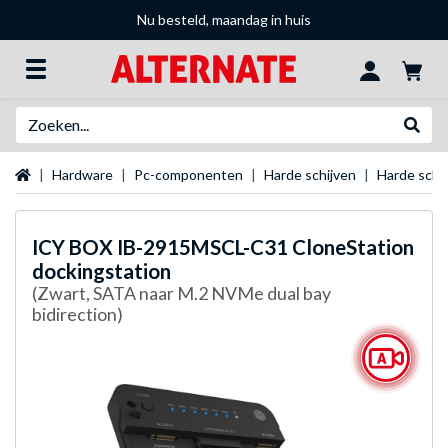
Nu besteld, maandag in huis
Zoeken
Websh
Startpagina
Hardware
Pc-componenten
Harde schijven
Harde schij
ICY BOX
IB-2915MSCL-C31 CloneStation
dockingstation
(Zwart, SATA naar M.2 NVMe dual bay
bidirection)