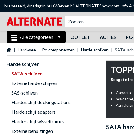
Nu besteld, dinsdag in huis
Werken bij ALTERNATE
Showroom
Info & 
Alle categorieën
OUTLET
ACTIES
PC-
Startpagina
Hardware
Pc-componenten
Harde schijven
SATA-schi
Harde schijven
TOPP
SATA-schijven
Seagate Iro
Externe harde schijven
SAS-schijven
Capacitei
ms/cache
Harde schijf dockingstations
Aansluiti
Harde schijf adapters
Harde schijf wisselframes
SATA hard
Externe behuizingen