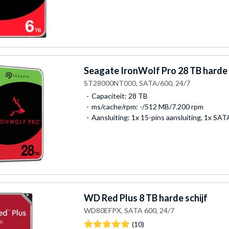
Seagate
IronWolf Pro 28 TB harde 
ST28000NT000, SATA/600, 24/7
Capaciteit: 28 TB
ms/cache/rpm: -/512 MB/7.200 rpm
Aansluiting: 1x 15-pins aansluiting, 1x SA
WD
Red Plus 8 TB harde schijf
WD80EFPX, SATA 600, 24/7
(10)