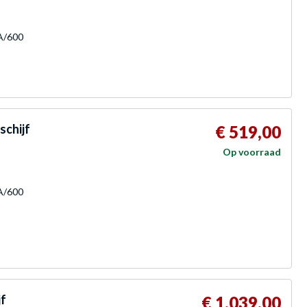
TA/600
schijf
€ 519,00
Op voorraad
TA/600
jf
€ 1.039,00