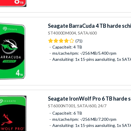
Seagate
BarraCuda 4 TB harde schi
ST4000DM004, SATA/600
(71)
Capaciteit: 4 TB
ms/cache/rpm: -/256 MB/5.400 rpm
Aansluiting: 1x 15-pins aansluiting, 1x SA
Seagate
IronWolf Pro 6 TB harde s
ST6000NT001, SATA/600, 24/7
Capaciteit: 6 TB
ms/cache/rpm: -/256 MB/7.200 rpm
Aansluiting: 1x 15-pins aansluiting, 1x SA