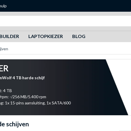
hulp
Zoeken
BUILDER
LAPTOPKIEZER
BLOG
jven
ER
nWolf 4 TB harde schijf
t: 4 TB
/rpm: -/256 MB/5.400 rpm
ng: 1x 15-pins aansluiting, 1x SATA/600
e schijven