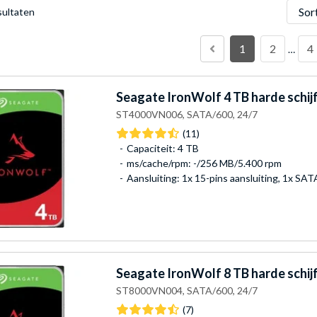
Sorter
sultaten
1
2
4
…
Seagate
IronWolf 4 TB harde schij
ST4000VN006, SATA/600, 24/7
(11)
Capaciteit: 4 TB
ms/cache/rpm: -/256 MB/5.400 rpm
Aansluiting: 1x 15-pins aansluiting, 1x SA
Seagate
IronWolf 8 TB harde schij
ST8000VN004, SATA/600, 24/7
(7)