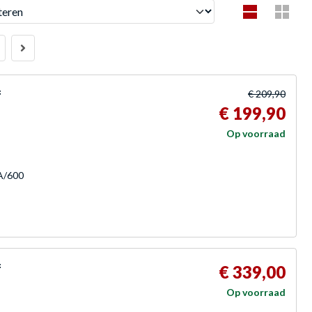
en
f
€ 209,90
€ 199,90
Op voorraad
TA/600
f
€ 339,00
Op voorraad