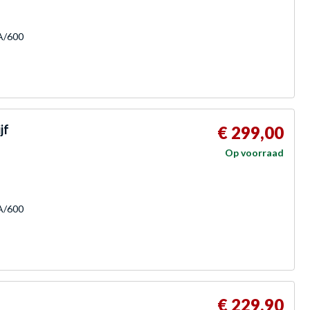
TA/600
jf
€ 299,00
Op voorraad
TA/600
€ 229,90