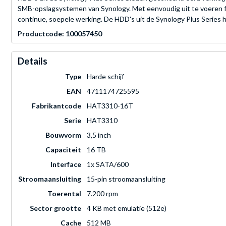
SMB-opslagsystemen van Synology. Met eenvoudig uit te voeren f
continue, soepele werking. De HDD's uit de Synology Plus Series 
Productcode: 100057450
Details
Type
Harde schijf
EAN
4711174725595
Fabrikantcode
HAT3310-16T
Serie
HAT3310
Bouwvorm
3,5 inch
Capaciteit
16 TB
Interface
1x SATA/600
Stroomaansluiting
15-pin stroomaansluiting
Toerental
7.200 rpm
Sector grootte
4 KB met emulatie (512e)
Cache
512 MB