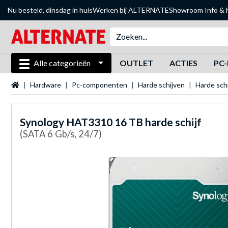
Nu besteld, dinsdag in huis
Werken bij ALTERNATE
Showroom
Info & 
Alle categorieën
OUTLET
ACTIES
PC-
Startpagina
Hardware
Pc-componenten
Harde schijven
Harde sch
Synology
HAT3310 16 TB harde schijf
(SATA 6 Gb/s, 24/7)