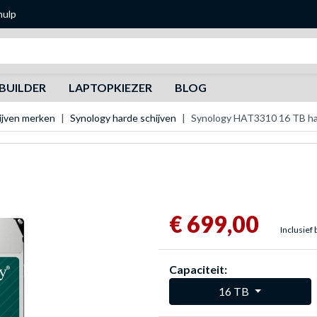
hulp
Zoeken
BUILDER
LAPTOPKIEZER
BLOG
ijven merken
Synology harde schijven
Synology HAT3310 16 TB har
€ 699,00
Inclusief 
Capaciteit:
16 TB