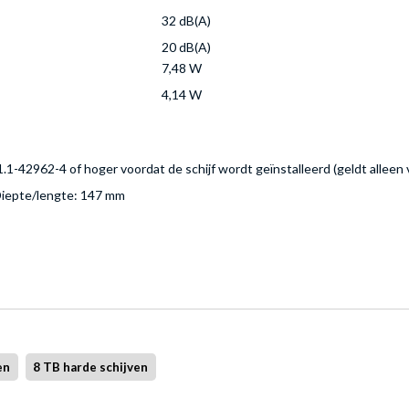
32 dB(A)
20 dB(A)
7,48 W
4,14 W
.1-42962-4 of hoger voordat de schijf wordt geïnstalleerd (geldt allee
Diepte/lengte: 147 mm
en
8 TB harde schijven