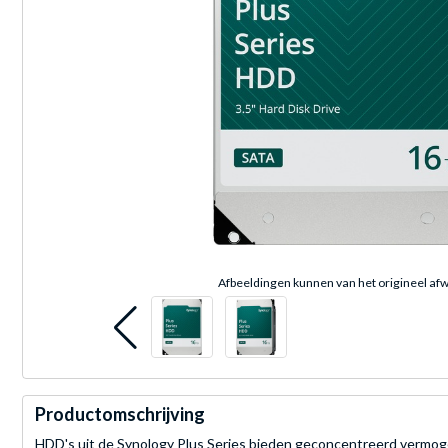
Afbeeldingen kunnen van het origineel afw
Productomschrijving
HDD's uit de Synology Plus Series bieden geconcentreerd vermoge