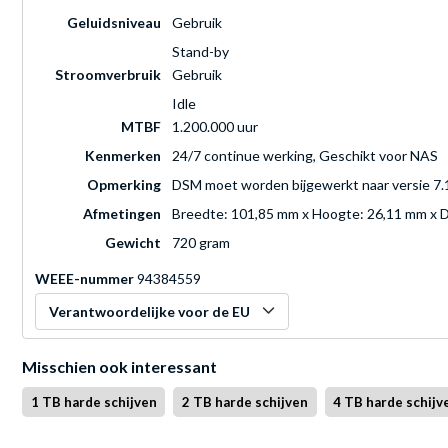
Geluidsniveau
Gebruik
Stand-by
Stroomverbruik
Gebruik
Idle
MTBF
1.200.000 uur
Kenmerken
24/7 continue werking, Geschikt voor NAS
Opmerking
DSM moet worden bijgewerkt naar versie 7.1
Afmetingen
Breedte: 101,85 mm x Hoogte: 26,11 mm x 
Gewicht
720 gram
WEEE-nummer
94384559
Verantwoordelijke voor de EU
Misschien ook interessant
1 TB harde schijven
2 TB harde schijven
4 TB harde schijv