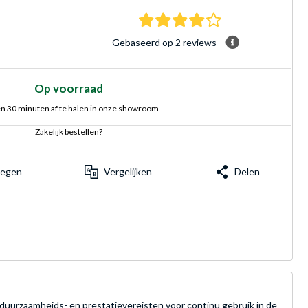
4.0 sterren Gebasee
Gebaseerd op 2 reviews
Op voorraad
n 30 minuten af te halen in onze showroom
Zakelijk bestellen?
voegen
Vergelijken
Delen
duurzaamheids- en prestatievereisten voor continu gebruik in de