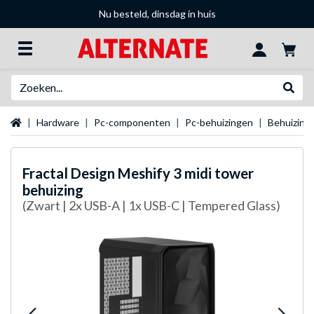
Nu besteld, dinsdag in huis
Zoeken
Websh
Startpagina
Hardware
Pc-componenten
Pc-behuizingen
Behuizing
Fractal Design
Meshify 3 midi tower
behuizing
(Zwart | 2x USB-A | 1x USB-C | Tempered Glass)