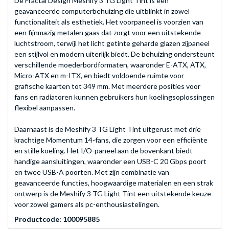
De Fractal Design Meshify 3 TG Light Tint is een
geavanceerde computerbehuizing die uitblinkt in zowel
functionaliteit als esthetiek. Het voorpaneel is voorzien van
een fijnmazig metalen gaas dat zorgt voor een uitstekende
luchtstroom, terwijl het licht getinte geharde glazen zijpaneel
een stijlvol en modern uiterlijk biedt. De behuizing ondersteunt
verschillende moederbordformaten, waaronder E-ATX, ATX,
Micro-ATX en m-ITX, en biedt voldoende ruimte voor
grafische kaarten tot 349 mm. Met meerdere posities voor
fans en radiatoren kunnen gebruikers hun koelingsoplossingen
flexibel aanpassen.
Daarnaast is de Meshify 3 TG Light Tint uitgerust met drie
krachtige Momentum 14-fans, die zorgen voor een efficiënte
en stille koeling. Het I/O-paneel aan de bovenkant biedt
handige aansluitingen, waaronder een USB-C 20 Gbps poort
en twee USB-A poorten. Met zijn combinatie van
geavanceerde functies, hoogwaardige materialen en een strak
ontwerp is de Meshify 3 TG Light Tint een uitstekende keuze
voor zowel gamers als pc-enthousiastelingen.
Productcode: 100095885