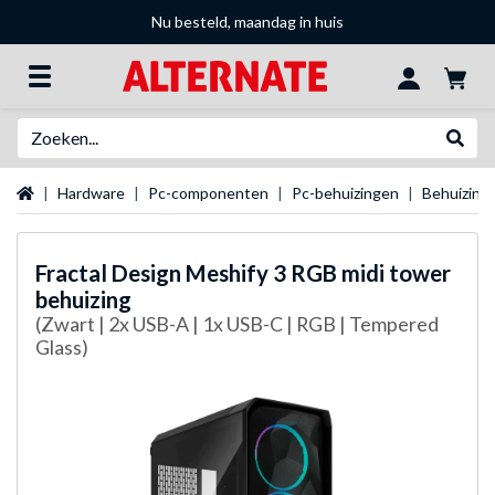
Nu besteld, maandag in huis
Zoeken
Websh
Startpagina
Hardware
Pc-componenten
Pc-behuizingen
Behuizing
Fractal Design
Meshify 3 RGB midi tower
behuizing
(Zwart | 2x USB-A | 1x USB-C | RGB | Tempered
Glass)