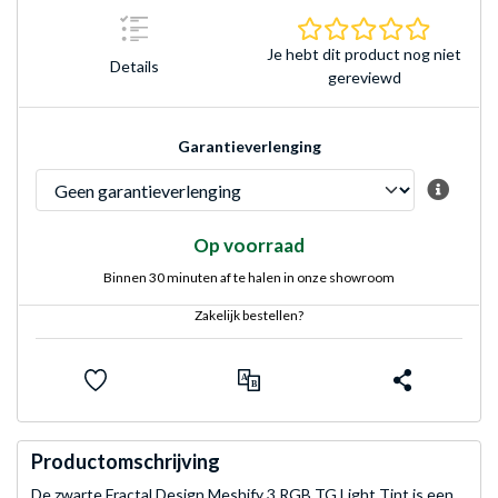
0.0 sterr
Je hebt dit product nog niet
Details
gereviewd
Garantieverlenging
Op voorraad
Binnen 30 minuten af te halen in onze showroom
Zakelijk bestellen?
Productomschrijving
De zwarte Fractal Design Meshify 3 RGB TG Light Tint is een