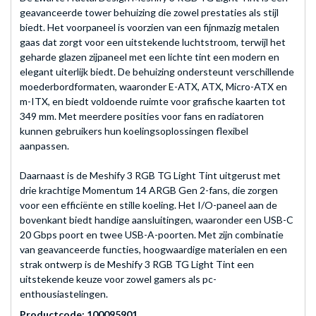
geavanceerde tower behuizing die zowel prestaties als stijl
biedt. Het voorpaneel is voorzien van een fijnmazig metalen
gaas dat zorgt voor een uitstekende luchtstroom, terwijl het
geharde glazen zijpaneel met een lichte tint een modern en
elegant uiterlijk biedt. De behuizing ondersteunt verschillende
moederbordformaten, waaronder E-ATX, ATX, Micro-ATX en
m-ITX, en biedt voldoende ruimte voor grafische kaarten tot
349 mm. Met meerdere posities voor fans en radiatoren
kunnen gebruikers hun koelingsoplossingen flexibel
aanpassen.
Daarnaast is de Meshify 3 RGB TG Light Tint uitgerust met
drie krachtige Momentum 14 ARGB Gen 2-fans, die zorgen
voor een efficiënte en stille koeling. Het I/O-paneel aan de
bovenkant biedt handige aansluitingen, waaronder een USB-C
20 Gbps poort en twee USB-A-poorten. Met zijn combinatie
van geavanceerde functies, hoogwaardige materialen en een
strak ontwerp is de Meshify 3 RGB TG Light Tint een
uitstekende keuze voor zowel gamers als pc-
enthousiastelingen.
Productcode: 100095901