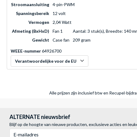
Stroomaansluiting
4-pin-PWM
Spanningsbereik
12 volt
Vermogen
2,04 Watt
Afmeting (BxHxD)
Fan 1
Aantal: 3 stuk(s), Breedte: 140 
Gewicht
Case fan
209 gram
WEEE-nummer
64926700
Verantwoordelijke voor de EU
Alle prijzen zijn inclusief btw en Recupel-bijd
ALTERNATE nieuwsbrief
Blijf op de hoogte van nieuwe producten, exclusieve acties en leuk
E-mailadres