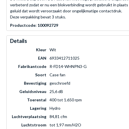
verbeterd zodat er nu een blokverbinding wordt gebruikt in plaats
geluid dat wordt veroorzaakt door ongelijkmatige contactdruk.
Deze verpakking bevat 3 stuks.
Productcode: 100092729
Details
Kleur
Wit
EAN
6933412711025
Fabrikantcode
R-FD14-WHNPN3-G
Soort
Case fan
Bevestiging
geschroefd
Geluidsniveau
25,6 dB
Toerental
400 tot 1.650 rpm
Lagering
Hydro
Luchtverplaatsing
84,81 cfm
Luchtstroom
tot 1,97 mm/H2O