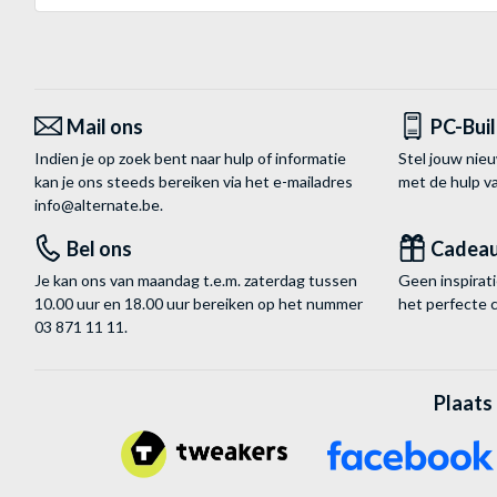
Mail ons
PC-Bui
Indien je op zoek bent naar hulp of informatie
Stel jouw nie
kan je ons steeds bereiken via het
e-mailadres
met de hulp 
info@alternate.be
.
Bel ons
Cadea
Je kan ons van maandag t.e.m. zaterdag tussen
Geen inspira
10.00 uur en 18.00 uur bereiken op het nummer
het perfecte 
03 871 11 11
.
Plaats