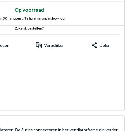
Op voorraad
n 30 minuten af te halen in onze showroom
Zakelijk bestellen?
voegen
Vergelijken
Delen
atoren. De 8-pins connectoren in het ventilatorframe zijn verder