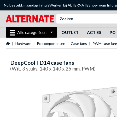
Nu besteld, maandag in huis
Werken bij ALTERNATE
Showroom
Info &
Alle categorieën
OUTLET
ACTIES
PC-
Startpagina
Hardware
Pc-componenten
Case fans
PWM case fan
DeepCool
FD14 case fans
(Wit, 3 stuks, 140 x 140 x 25 mm, PWM)