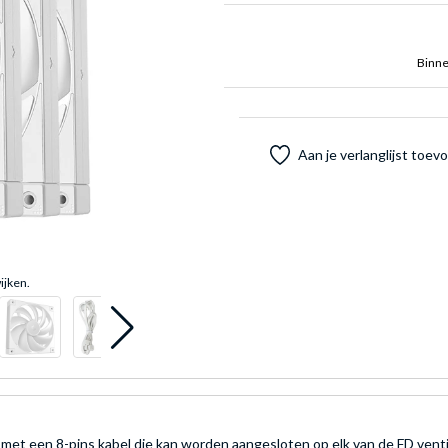
Binne
Aan je verlanglijst toe
ijken.
et een 8-pins kabel die kan worden aangesloten op elk van de FD ventil