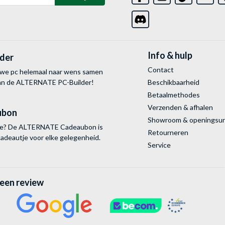
Info & hulp
lder
Contact
uwe pc helemaal naar wens samen
van de ALTERNATE
PC-Builder!
Beschikbaarheid
Betaalmethodes
Verzenden & afhalen
ubon
Showroom & openingsu
tie? De ALTERNATE Cadeaubon is
Retourneren
cadeautje voor elke gelegenheid.
Service
 een review