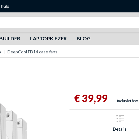
 hulp
Zoeken
BUILDER
LAPTOPKIEZER
BLOG
s
DeepCool FD14 case fans
€ 39,99
Inclusief btw,
Details