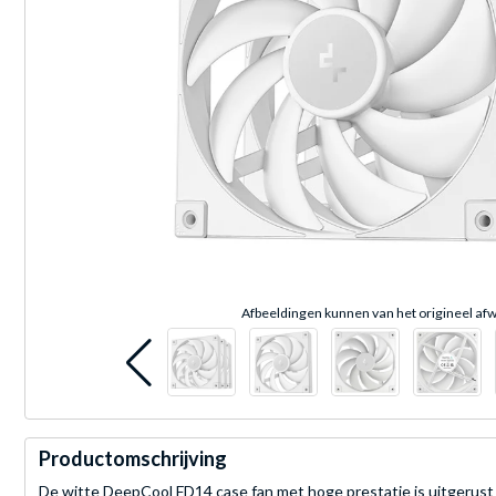
Afbeeldingen kunnen van het origineel afw
Productomschrijving
De witte DeepCool FD14 case fan met hoge prestatie is uitgerust m