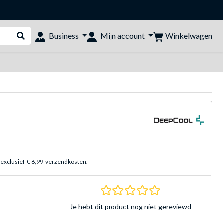
Winkelwagen
Business
Mijn account
Webshop doorzoeken
 exclusief
€ 6,99
verzendkosten.
0.0 sterren Gebasee
Je hebt dit product nog niet gereviewd