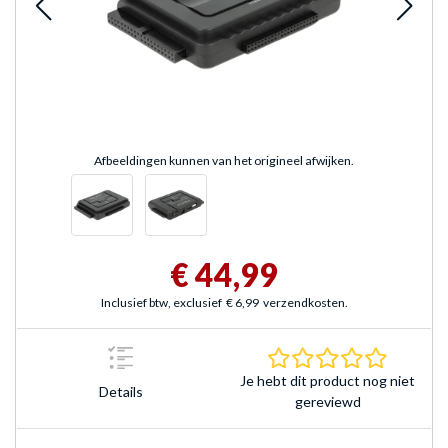
Afbeeldingen kunnen van het origineel afwijken.
€ 44,99
Inclusief btw, exclusief
€ 6,99
verzendkosten.
0.0 sterr
Je hebt dit product nog niet
Details
gereviewd