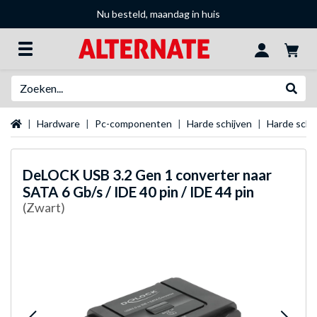
Nu besteld, maandag in huis
Zoeken
Websh
Startpagina
Hardware
Pc-componenten
Harde schijven
Harde schij
DeLOCK
USB 3.2 Gen 1 converter naar
SATA 6 Gb/s / IDE 40 pin / IDE 44 pin
(Zwart)