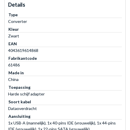
Details
Type
Converter
Kleur
Zwart
EAN
4043619614868
Fabrikantcode
61486
Made in
China
Toepassing
Harde schijf adapter
Soort kabel
Dataoverdracht
Aansluiting
1x USB-A (mannelijk), 1x 40-pins IDE (vrouwelijk), 1x 44-pins
IDE (vrouwelijk), 1x 22-pins SATA (vrouwelijk)