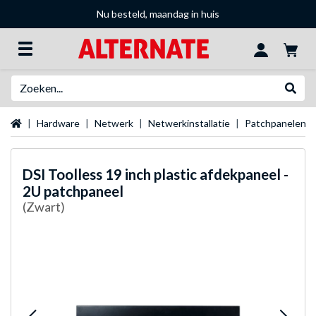
Nu besteld, maandag in huis
Zoeken
Websh
Startpagina
Hardware
Netwerk
Netwerkinstallatie
Patchpanelen
DSI
Toolless 19 inch plastic afdekpaneel -
2U patchpaneel
(Zwart)