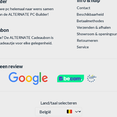
Info & hulp
lder
Contact
uwe pc helemaal naar wens samen
van de ALTERNATE
PC-Builder!
Beschikbaarheid
Betaalmethodes
Verzenden & afhalen
ubon
Showroom & openingsu
tie? De ALTERNATE Cadeaubon is
Retourneren
cadeautje voor elke gelegenheid.
Service
 een review
Land/taal selecteren