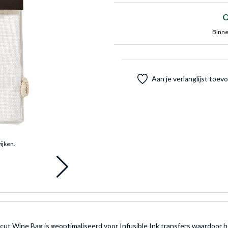
O
Binne
Aan je verlanglijst toe
ijken.
icut Wine Bag is geoptimaliseerd voor Infusible Ink transfers waardoor he