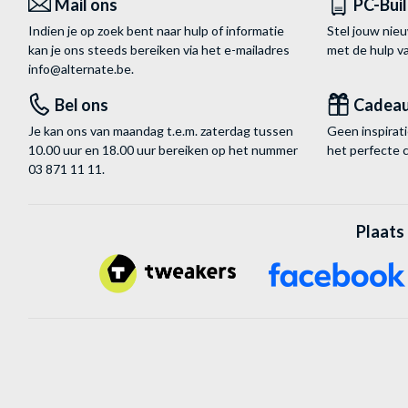
Mail ons
PC-Bui
Indien je op zoek bent naar hulp of informatie
Stel jouw nie
kan je ons steeds bereiken via het
e-mailadres
met de hulp 
info@alternate.be
.
Bel ons
Cadea
Je kan ons van maandag t.e.m. zaterdag tussen
Geen inspira
10.00 uur en 18.00 uur bereiken op het nummer
het perfecte 
03 871 11 11
.
Plaats