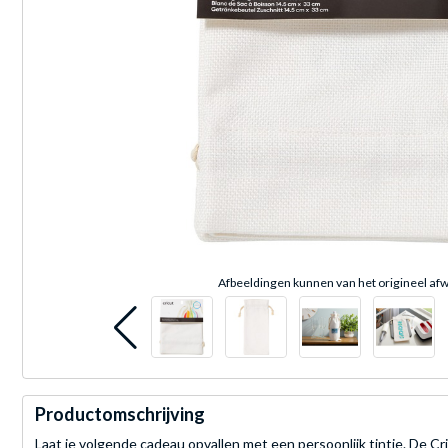
Afbeeldingen kunnen van het origineel afw
Productomschrijving
Laat je volgende cadeau opvallen met een persoonlijk tintje. De Cr