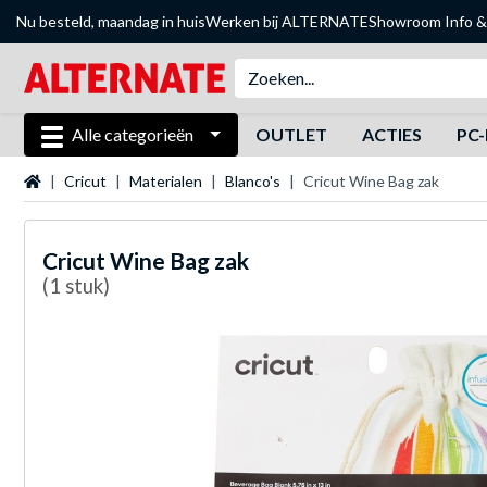
Nu besteld, maandag in huis
Werken bij ALTERNATE
Showroom
Info &
Alle categorieën
OUTLET
ACTIES
PC-
Startpagina
Cricut
Materialen
Blanco's
Cricut Wine Bag zak
Cricut
Wine Bag zak
(1 stuk)