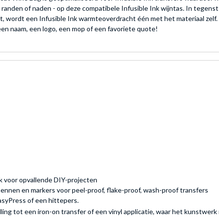
anden of naden - op deze compatibele Infusible Ink wijntas. In tegenstell
 wordt een Infusible Ink warmteoverdracht één met het materiaal zelf. D
een naam, een logo, een mop of een favoriete quote!
rk voor opvallende DIY-projecten
pennen en markers voor peel-proof, flake-proof, wash-proof transfers
EasyPress of een hittepers.
ling tot een iron-on transfer of een vinyl applicatie, waar het kunstwe