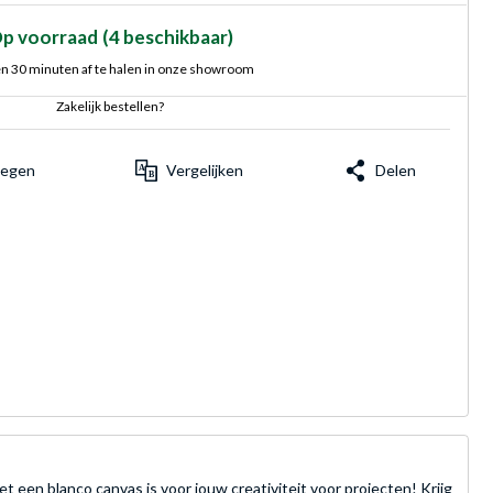
p voorraad
(4 beschikbaar)
n 30 minuten af te halen in onze showroom
Zakelijk bestellen?
voegen
Vergelijken
Delen
t een blanco canvas is voor jouw creativiteit voor projecten! Krijg