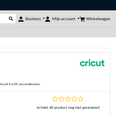
Winkelwagen
Business
Mijn account
Webshop doorzoeken
clusief
€ 6,99
verzendkosten.
0.0 sterren Gebasee
Je hebt dit product nog niet gereviewd