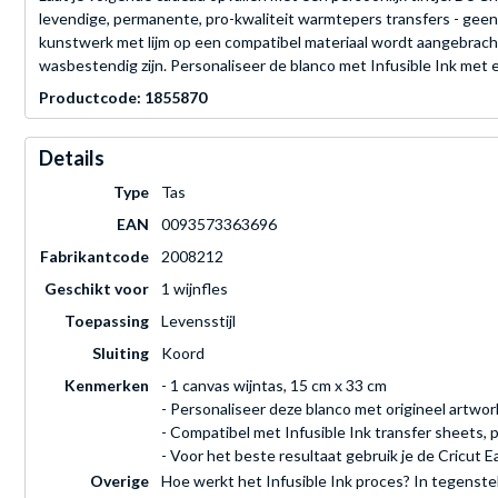
levendige, permanente, pro-kwaliteit warmtepers transfers - geen r
kunstwerk met lijm op een compatibel materiaal wordt aangebracht,
wasbestendig zijn. Personaliseer de blanco met Infusible Ink met 
Productcode: 1855870
Details
Type
Tas
EAN
0093573363696
Fabrikantcode
2008212
Geschikt voor
1 wijnfles
Toepassing
Levensstijl
Sluiting
Koord
Kenmerken
- 1 canvas wijntas, 15 cm x 33 cm
- Personaliseer deze blanco met origineel artwo
- Compatibel met Infusible Ink transfer sheets, 
- Voor het beste resultaat gebruik je de Cricut 
Overige
Hoe werkt het Infusible Ink proces? In tegenstel