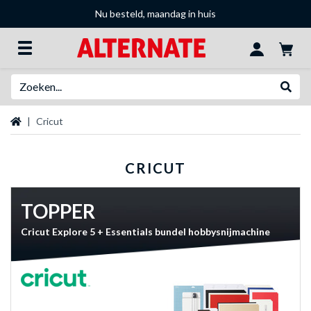
Nu besteld, maandag in huis
Zoeken
Websh
Startpagina
Cricut
CRICUT
TOPPER
Cricut Explore 5 + Essentials bundel hobbysnijmachine