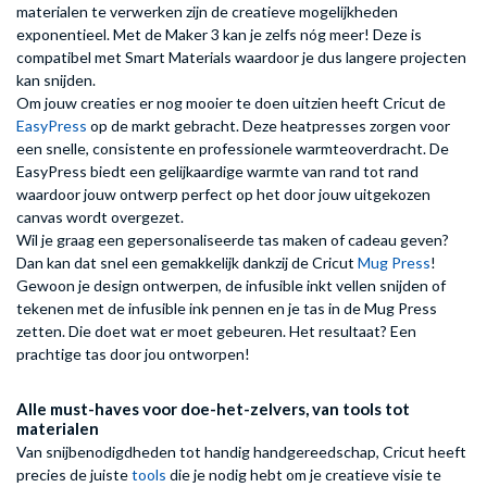
materialen te verwerken zijn de creatieve mogelijkheden
exponentieel. Met de Maker 3 kan je zelfs nóg meer! Deze is
compatibel met Smart Materials waardoor je dus langere projecten
kan snijden.
Om jouw creaties er nog mooier te doen uitzien heeft Cricut de
EasyPress
op de markt gebracht. Deze heatpresses zorgen voor
een snelle, consistente en professionele warmteoverdracht. De
EasyPress biedt een gelijkaardige warmte van rand tot rand
waardoor jouw ontwerp perfect op het door jouw uitgekozen
canvas wordt overgezet.
Wil je graag een gepersonaliseerde tas maken of cadeau geven?
Dan kan dat snel een gemakkelijk dankzij de Cricut
Mug Press
!
Gewoon je design ontwerpen, de infusible inkt vellen snijden of
tekenen met de infusible ink pennen en je tas in de Mug Press
zetten. Die doet wat er moet gebeuren. Het resultaat? Een
prachtige tas door jou ontworpen!
Alle must-haves voor doe-het-zelvers, van tools tot
materialen
Van snijbenodigdheden tot handig handgereedschap, Cricut heeft
precies de juiste
tools
die je nodig hebt om je creatieve visie te