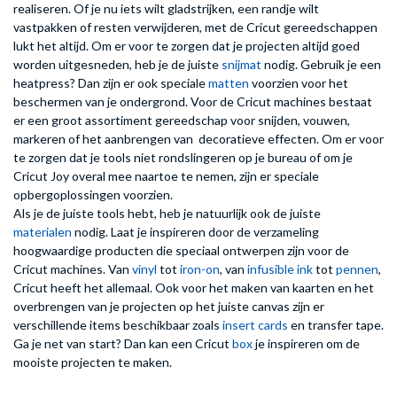
realiseren. Of je nu iets wilt gladstrijken, een randje wilt
vastpakken of resten verwijderen, met de Cricut gereedschappen
lukt het altijd. Om er voor te zorgen dat je projecten altijd goed
worden uitgesneden, heb je de juiste
snijmat
nodig. Gebruik je een
heatpress? Dan zijn er ook speciale
matten
voorzien voor het
beschermen van je ondergrond. Voor de Cricut machines bestaat
er een groot assortiment gereedschap voor snijden, vouwen,
markeren of het aanbrengen van decoratieve effecten. Om er voor
te zorgen dat je tools niet rondslingeren op je bureau of om je
Cricut Joy overal mee naartoe te nemen, zijn er speciale
opbergoplossingen voorzien.
Als je de juiste tools hebt, heb je natuurlijk ook de juiste
materialen
nodig. Laat je inspireren door de verzameling
hoogwaardige producten die speciaal ontwerpen zijn voor de
Cricut machines. Van
vinyl
tot
iron-on
, van
infusible ink
tot
pennen
,
Cricut heeft het allemaal. Ook voor het maken van kaarten en het
overbrengen van je projecten op het juiste canvas zijn er
verschillende items beschikbaar zoals
insert cards
en transfer tape.
Ga je net van start? Dan kan een Cricut
box
je inspireren om de
mooiste projecten te maken.