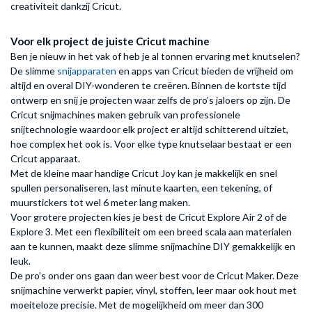
creativiteit dankzij Cricut.
Voor elk project de juiste Cricut machine
Ben je nieuw in het vak of heb je al tonnen ervaring met knutselen?
De slimme
snijapparaten
en apps van Cricut bieden de vrijheid om
altijd en overal DIY-wonderen te creëren. Binnen de kortste tijd
ontwerp en snij je projecten waar zelfs de pro’s jaloers op zijn. De
Cricut snijmachines maken gebruik van professionele
snijtechnologie waardoor elk project er altijd schitterend uitziet,
hoe complex het ook is. Voor elke type knutselaar bestaat er een
Cricut apparaat.
Met de kleine maar handige Cricut Joy kan je makkelijk en snel
spullen personaliseren, last minute kaarten, een tekening, of
muurstickers tot wel 6 meter lang maken.
Voor grotere projecten kies je best de Cricut Explore Air 2 of de
Explore 3. Met een flexibiliteit om een breed scala aan materialen
aan te kunnen, maakt deze slimme snijmachine DIY gemakkelijk en
leuk.
De pro’s onder ons gaan dan weer best voor de Cricut Maker. Deze
snijmachine verwerkt papier, vinyl, stoffen, leer maar ook hout met
moeiteloze precisie. Met de mogelijkheid om meer dan 300