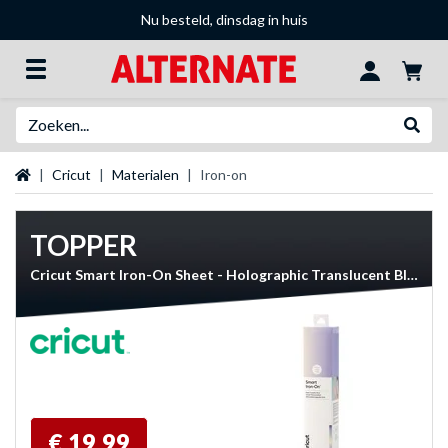
Nu besteld, dinsdag in huis
Zoeken
Websh
Startpagina
Cricut
Materialen
Iron-on
TOPPER
Cricut Smart Iron-On Sheet - Holographic Translucent Blue bedrukkingsmateriaal
€ 19,99