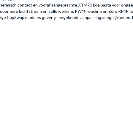
l thermisch contact en vooraf aangebrachte XTM70 koelpasta voor onge
uperieure luchtstroom en stille werking. PWM-regeling en Zero RPM-modu
oudige CapSwap modules geven je ongekende aanpassingsmogelijkhede