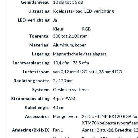
Geluidsniveau
10 dB tot 36 dB
Uitrusting
Koelpasta/-pad, LED-verlichting
LED-verlichting
Ja
Kleur
RGB
Toerental
300 tot 2.100 rpm
Materiaal
Aluminium, koper
Lagering
Magnetische levitatielagers
Luchtverplaatsing
10,4 cfm - 73,5 cfm
Luchtstroom
van 0,12 mm/H2O tot 4,33 mm/H2O
Radiator grootte
2x 120 mm
Systeem
Gesloten systeem
Stroomaansluiting
4-pin-PWM
Kabellengte
40 cm
Accessoires
Meegeleverd
2x iCUE LINK RX120 RGB fans
XTM70 koelpasta (vooraf aan
Afmeting (BxHxD)
Fan 1
Aantal: 2 stuk(s), Breedte: