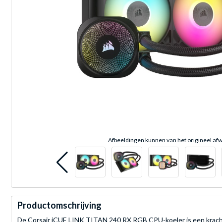
Afbeeldingen kunnen van het origineel afw
Productomschrijving
De Corsair iCUE LINK TITAN 240 RX RGB CPU-koeler is een krachti