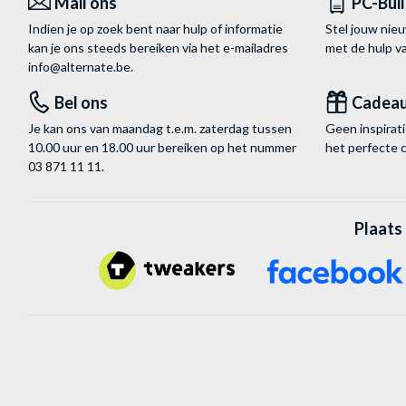
Mail ons
PC-Bui
Indien je op zoek bent naar hulp of informatie
Stel jouw nie
kan je ons steeds bereiken via het
e-mailadres
met de hulp 
info@alternate.be
.
Bel ons
Cadea
Je kan ons van maandag t.e.m. zaterdag tussen
Geen inspira
10.00 uur en 18.00 uur bereiken op het nummer
het perfecte 
03 871 11 11
.
Plaats