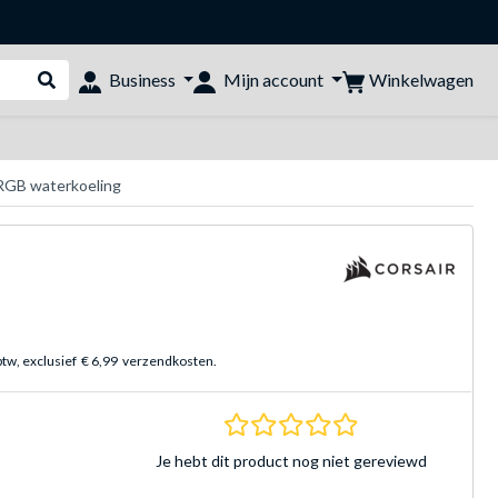
Winkelwagen
Business
Mijn account
Webshop doorzoeken
RGB waterkoeling
btw, exclusief
€ 6,99
verzendkosten.
0.0 sterren Gebasee
Je hebt dit product nog niet gereviewd