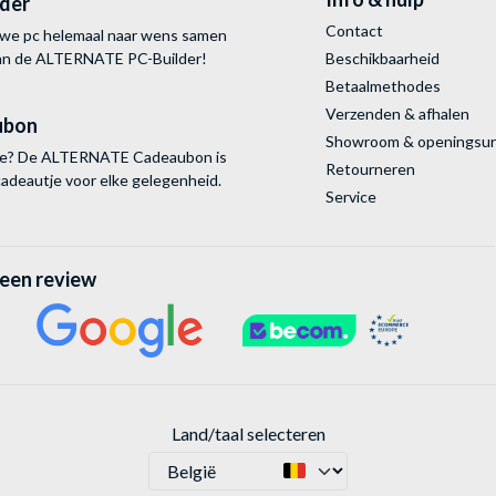
lder
Contact
uwe pc helemaal naar wens samen
van de ALTERNATE
PC-Builder!
Beschikbaarheid
Betaalmethodes
Verzenden & afhalen
ubon
Showroom & openingsu
tie? De ALTERNATE Cadeaubon is
Retourneren
cadeautje voor elke gelegenheid.
Service
 een review
Land/taal selecteren