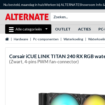
Nu besteld, maandag in huis
Werken bij ALTERNATE
Showroom
Info &
Alle categorieën
OUTLET
ACTIES
PC-
Startpagina
Hardware
Pc-componenten
Waterkoeling
Waterkoel
Corsair
iCUE LINK TITAN 240 RX RGB wate
(Zwart, 4-pins PWM fan-connector)