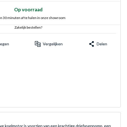
Op voorraad
n 30 minuten af te halen in onze showroom
Zakelijk bestellen?
voegen
Vergelijken
Delen
e koelmotor is voorzien van een krachtige driefasenpomp, een