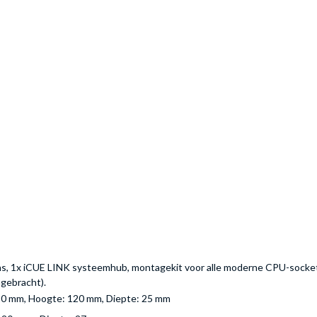
, 1x iCUE LINK systeemhub, montagekit voor alle moderne CPU-sockets
gebracht).
 120 mm, Hoogte: 120 mm, Diepte: 25 mm