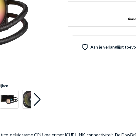
Binne
Aan je verlanglijst toe
ijken.
ge, geluidsarme CPU koeler met iCUE LINK-connectiviteit. De FlowDriv