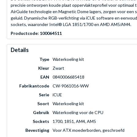
precisie ontworpen koude plaat oppervlakteprofiel voor optimaa
AirGuide technologie en Magnetic Dome lagers, zorgen voor een s
geluid. Dynamische RGB-verlichting via iCUE software en eenv
sockets, waaronder Intel® LGA 1851/1700 en AMD AM5/AM4.
Productcode: 100064511
Details
Type
Waterkoeling kit
Kleur
Zwart
EAN
0840006685418
Fabrikantcode
CW-9061016-WW
Serie
iCUE
Soort
Waterkoeling kit
Gebruik
Waterkoeling voor de CPU
Sockets
1700, 1851, AM4, AM5
Bevestiging
Voor ATX moederborden, geschroefd