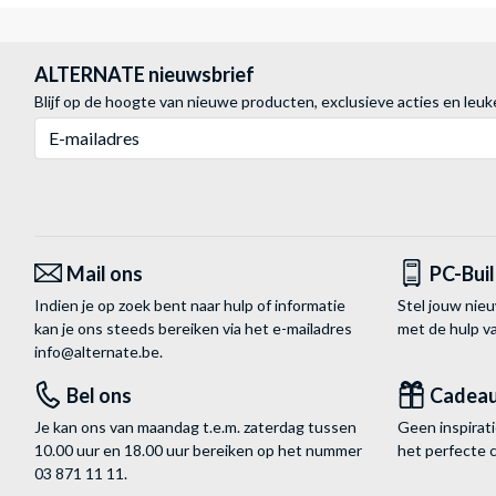
ALTERNATE nieuwsbrief
Blijf op de hoogte van nieuwe producten, exclusieve acties en leuk
E-mailadres
Mail ons
PC-Bui
Indien je op zoek bent naar hulp of informatie
Stel jouw nie
kan je ons steeds bereiken via het
e-mailadres
met de hulp 
info@alternate.be
.
Bel ons
Cadea
Je kan ons van maandag t.e.m. zaterdag tussen
Geen inspira
10.00 uur en 18.00 uur bereiken op het nummer
het perfecte 
03 871 11 11
.