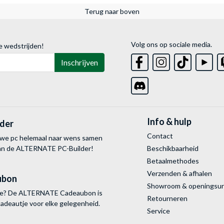
Terug naar boven
Volg ons op sociale media.
e wedstrijden!
Inschrijven
Info & hulp
lder
Contact
uwe pc helemaal naar wens samen
van de ALTERNATE
PC-Builder!
Beschikbaarheid
Betaalmethodes
Verzenden & afhalen
ubon
Showroom & openingsu
tie? De ALTERNATE Cadeaubon is
Retourneren
cadeautje voor elke gelegenheid.
Service