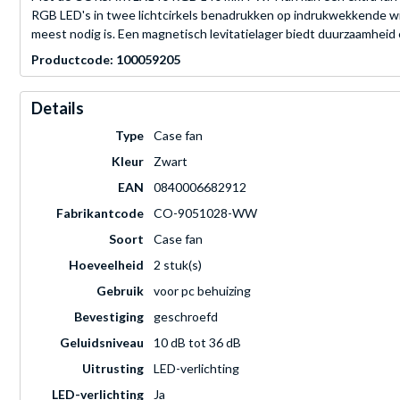
RGB LED's in twee lichtcirkels benadrukken op indrukwekkende wi
meest nodig is. Een magnetisch levitatielager biedt duurzaamheid e
Productcode: 100059205
Details
Type
Case fan
Kleur
Zwart
EAN
0840006682912
Fabrikantcode
CO-9051028-WW
Soort
Case fan
Hoeveelheid
2 stuk(s)
Gebruik
voor pc behuizing
Bevestiging
geschroefd
Geluidsniveau
10 dB tot 36 dB
Uitrusting
LED-verlichting
LED-verlichting
Ja