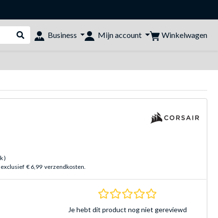
Winkelwagen
Business
Mijn account
Webshop doorzoeken
uk
)
 exclusief
€ 6,99
verzendkosten.
0.0 sterren Gebasee
Je hebt dit product nog niet gereviewd