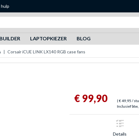
 hulp
Zoeken
BUILDER
LAPTOPKIEZER
BLOG
s
Corsair iCUE LINK LX140 RGB case fans
€ 99,90
(
€ 49,95
/ st
Inclusief btw,
Details