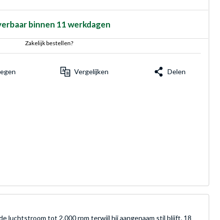
verbaar binnen 11 werkdagen
Zakelijk bestellen?
voegen
Vergelijken
Delen
htstroom tot 2.000 rpm terwijl hij aangenaam stil blijft. 18