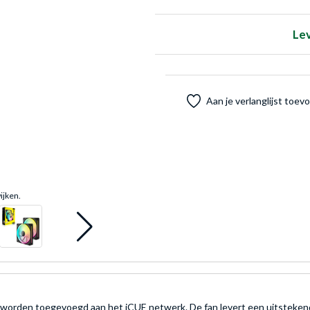
Le
Aan je verlanglijst toe
ijken.
n toegevoegd aan het iCUE netwerk. De fan levert een uitstekende luc