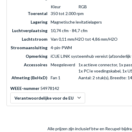
Kleur
RGB
Toerental
350 tot 2.000 rpm
Lagering
Magnetische levitatielagers
Luchtverplaatsing
10,74 cfm - 84,7 cfm
Luchtstroom
Van 0,11 mm/H2O tot 4,86 mm/H2O
Stroomaansluiting
4-pin-PWM
Opmerking
iCUE LINK systeemhub vereist (afzonderlijk v
Accessoires
Meegeleverd
1x actieve connector, 1x pas
1x PCIe voedingskabel, 1x 
Afmeting (BxHxD)
Fan 1
Aantal: 2 stuk(s), Breedte:
WEEE-nummer
54978142
Verantwoordelijke voor de EU
Alle prijzen zijn inclusief btw en Recupel-bijd