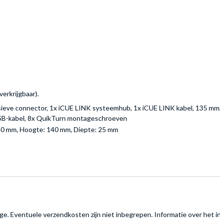
erkrijgbaar).
sieve connector, 1x iCUE LINK systeemhub, 1x iCUE LINK kabel, 135 mm,
USB-kabel, 8x QuikTurn montageschroeven
 140 mm, Hoogte: 140 mm, Diepte: 25 mm
rage. Eventuele verzendkosten zijn niet inbegrepen.
Informatie over het i