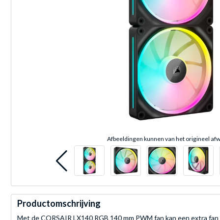
Afbeeldingen kunnen van het origineel afw
Productomschrijving
Met de CORSAIR LX140 RGB 140 mm PWM fan kan een extra fan worde