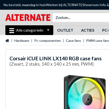
Nu besteld, maandag in huis
Werken bij ALTERNATE
Showroom
Info &
Alle categorieën
OUTLET
ACTIES
PC-
Startpagina
Hardware
Pc-componenten
Case fans
PWM case fan
Corsair
iCUE LINK LX140 RGB case fans
(Zwart, 2 stuks, 140 x 140 x 25 mm, PWM)