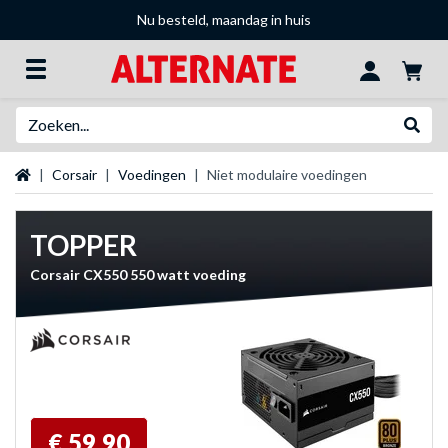
Nu besteld, maandag in huis
Zoeken
Websh
Startpagina
Corsair
Voedingen
Niet modulaire voedingen
TOPPER
Corsair CX550 550 watt voeding
€ 59,90