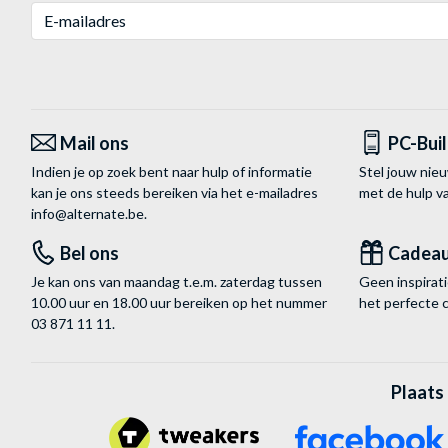
E-mailadres
Mail ons
PC-Bui
Indien je op zoek bent naar hulp of informatie
Stel jouw nie
kan je ons steeds bereiken via het
e-mailadres
met de hulp 
info@alternate.be
.
Bel ons
Cadea
Je kan ons van maandag t.e.m. zaterdag tussen
Geen inspira
10.00 uur en 18.00 uur bereiken op het nummer
het perfecte 
03 871 11 11
.
Plaats