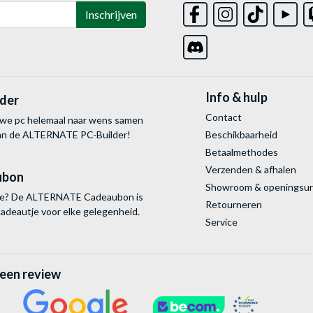
Inschrijven
Info & hulp
lder
Contact
uwe pc helemaal naar wens samen
van de ALTERNATE
PC-Builder!
Beschikbaarheid
Betaalmethodes
Verzenden & afhalen
ubon
Showroom & openingsu
tie? De ALTERNATE Cadeaubon is
Retourneren
cadeautje voor elke gelegenheid.
Service
 een review