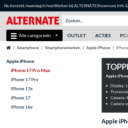
Nu besteld, maandag in huis
Werken bij ALTERNATE
Showroom
Info &
Alle categorieën
OUTLET
ACTIES
PC-
Startpagina
Smartphone
Smartphonemerken
Apple iPhone
iPhon
Apple iPhone
TOPP
iPhone 17 Pro Max
Apple iPho
iPhone 17 Pro
Display: 1
iPhone 17e
Processor
iPhone 17
Camera: 
Camera v
iPhone 16e
Apple iPh