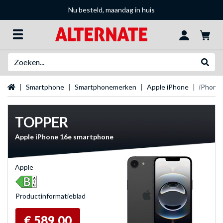
Nu besteld, maandag in huis
Zoeken
Websh
Startpagina
Smartphone
Smartphonemerken
Apple iPhone
iPhone
TOPPER
Apple iPhone 16e smartphone
Apple
Product­informatieblad
€ 589,00